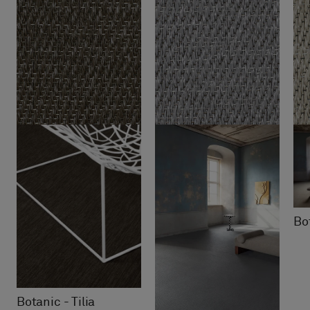
Bot
Botanic - Tilia