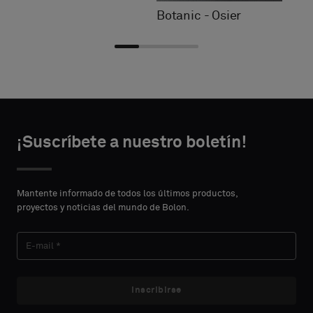
Botanic - Osier
Choose
Choose
DATOS DE
DATOS DE
type
type
¡Suscríbete a nuestro boletín!
CONTACTO
CONTACTO
NOMBRE
NOMBRE
Please
Please
select
select
Mantente informado de todos los últimos productos,
if
if
proyectos y noticias del mundo de Bolon.
you
you
APELLIDO
APELLIDO
´d
´d
like
like
a
a
sample
sample
Inscribirse
E-MAIL
E-MAIL
with
with