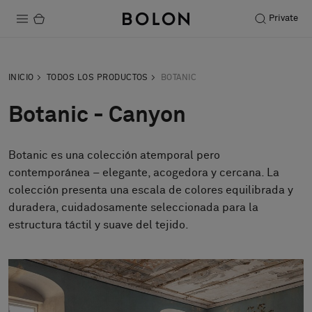
Private
Productos
INICIO
TODOS LOS PRODUCTOS
BOTANIC
Projects
Botanic - Canyon
Sostenibilidad
Botanic es una colección atemporal pero
Instalación
contemporánea – elegante, acogedora y cercana. La
Mantenimiento
colección presenta una escala de colores equilibrada y
duradera, cuidadosamente seleccionada para la
estructura táctil y suave del tejido.
Colaboraciones con diseñadores
Historias
FAQ