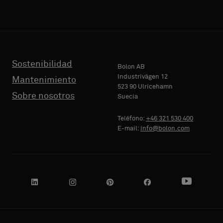
acoustic
acoustic
backing
backing
or
or
TELÉFONO
TELÉFONO
a
a
standard
standard
Sostenibilidad
Bolon AB
sample
sample
Industrivägen 12
Mantenimiento
523 90 Ulricehamn
NOMBRE
NOMBRE
Sobre nosotros
Suecia
DE
DE
Standard
Standard
EMPRESA
EMPRESA
Teléfono:
+46 321 530 400
E-mail:
info@bolon.com
Acústico
Acústico
SU CARGO
SU CARGO