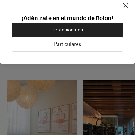
¡Adéntrate en el mundo de Bolon!
Profesionales
Proyectos con este
Particulares
producto