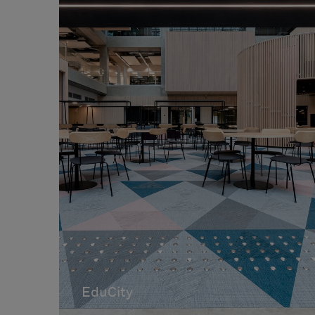
Blanco
Botanic
Quartz
Sisal Granite
Verde
Rosa
Elements
Slate
Cilia
Negro
Azul
Emerge
Osier
Birch
Graphic
Sage
Cork
Ripple
Now
Tilia
Flint
Sway
Gradient Bla
Silence
Silk
Anthracite
Wool
Silver
Balance
Gracious
EduCity