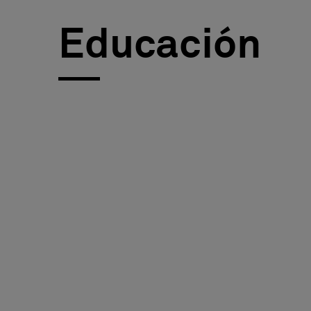
FAQ
Educación
Sobre nosotros
Contáctanos
Pattern Tile Tool
Image & Material Bank
Idioma