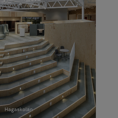
Nombre
•
EPD
Bolon products contribute
toward satisfying credits
•
Floorscore
under DGNB System
•
GreenTag-Greenrate
•
EPD
Bolon products contribute
•
GreenTag-PHD
toward satisfying credits
•
Declare
•
Best Practice PVC
under LEED®
•
Floorscore
•
M1
•
EPD
Bolon products contribute
•
DGNB Navigator
toward satisfying credits
•
Floorscore
•
M1
under WELL Building
•
GreenTag-Greenrate
Standard
•
GreenTag-PHD
•
EPD
•
Declare
•
Floorscore
•
GreenTag-Greenrate
•
GreenTag-PHD
Hagaskolan