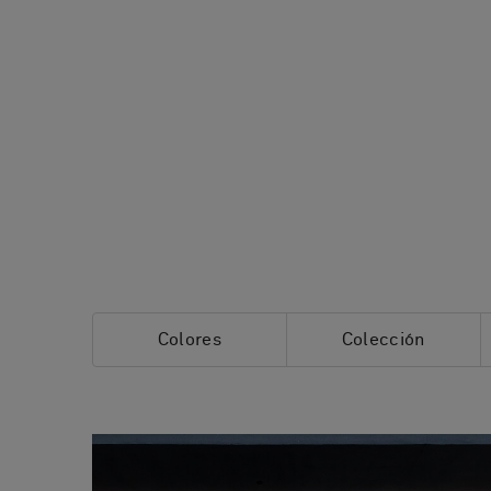
Colores
Colección
Todos los colores
Todas las colec
Marrón
Artisan
Beige
Gris
BKB
Chalky
Rojo