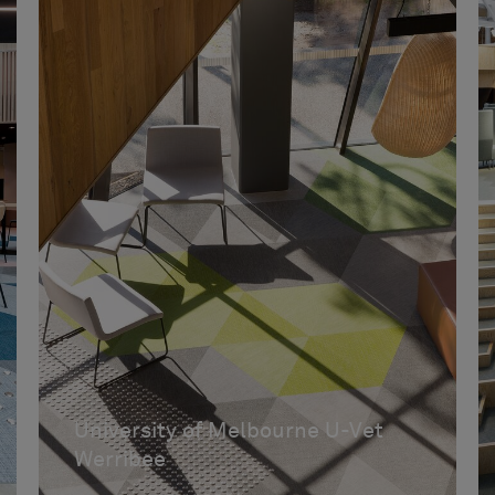
Losetas acústicas
1
China
1
L
Studio Tiles
Dinamarca
3
XL
Rugs
Hexagon
0
1
Estados Unidos
1
Rollos acústicos
Triangle
3
0
Finlandia
2
ck
Planks
Wing
0
1
Francia
1
Rectangle
2
Italia
1
Prism
0
México
7
Link
0
Países Bajos
1
Bigger
0
Polonia
1
Pillar
0
Suecia
4
Scale
0
Taiwán
2
University of Melbourne U-Vet
Wave
0
Werribee
Moves
0