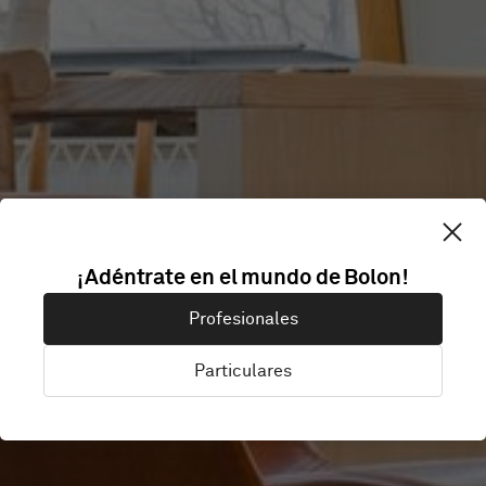
HOUSE OF
¡Adéntrate en el mundo de Bolon!
Profesionales
KNOWLEDGE
Particulares
Luleå, Suecia