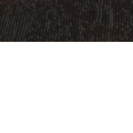
PROYECTO:
HOUSE OF KNOWLEDGE
UBICACIÓN:
LULEÅ, SUECIA
TAMAÑO:
450 M2
ARQUITECTO:
WINGÅRDHS ARKITEKTER