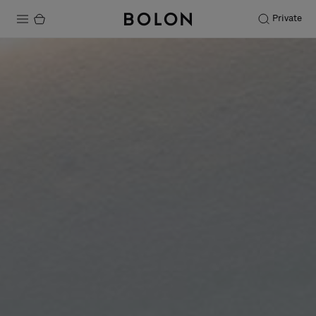
Private
Productos
Projects
Sostenibilidad
Instalación
Mantenimiento
Colaboraciones con diseñadores
Historias
FAQ