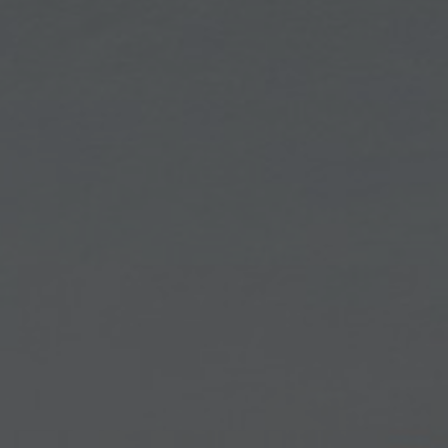
Sobre nosotros
Contáctanos
Pattern Tile Tool
Image & Material Bank
Idioma