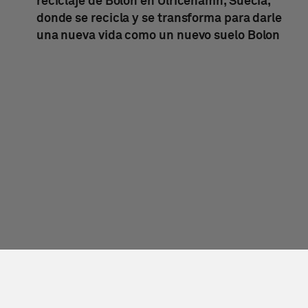
reciclaje de Bolon en Ulricehamn, Suecia,
donde se recicla y se transforma para darle
una nueva vida como un nuevo suelo Bolon