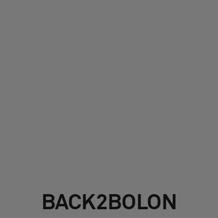
Sobre nosotros
Contáctanos
Pattern Tile Tool
Image & Material Bank
Idioma
BACK2BOLON