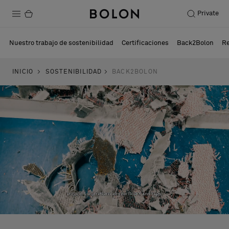
Private
Productos
Nuestro trabajo de sostenibilidad
Certificaciones
Back2Bolon
Re
Projects
INICIO
SOSTENIBILIDAD
BACK2BOLON
Sostenibilidad
Instalación
Mantenimiento
Colaboraciones con diseñadores
Historias
FAQ