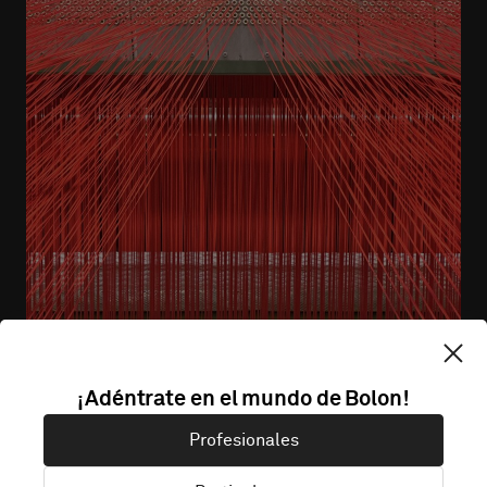
¡Adéntrate en el mundo de Bolon!
Todo tejido, nada desperdiciado
Profesionales
Con nuestro programa de recogida, reducimos las