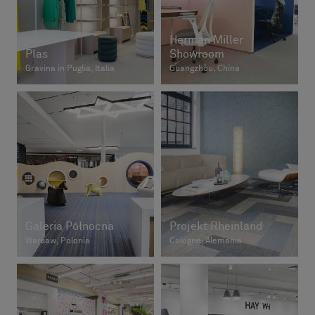
Herman Miller
Plas
Showroom
Gravina in Puglia, Italia
Guangzhou, China
Galeria Północna
Projekt Rheinland
Warsaw, Polonia
Cologne, Alemania