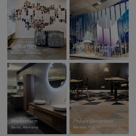
Saskia Diez
BMW Future Forum
Munich, Alemania
Cologne, Alemania
Wiedemann
Philips Showroom
Berlin, Alemania
Warsaw, Polonia