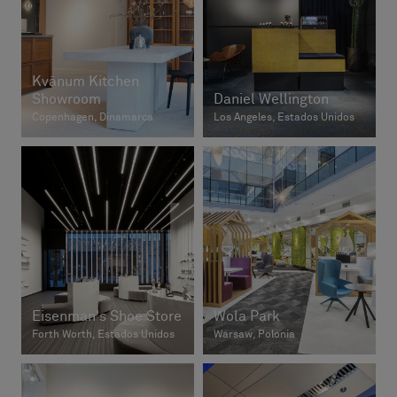
Kvänum Kitchen
Showroom
Daniel Wellington
Copenhagen, Dinamarca
Los Angeles, Estados Unidos
Eisenman's Shoe Store
Wola Park
Forth Worth, Estados Unidos
Warsaw, Polonia