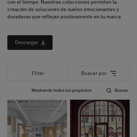
Sobre nosotros
con el tiempo. Nuestras colecciones permiten la
creación de soluciones de suelos emocionantes y
Contáctanos
duraderas que reflejan positivamente en tu marca.
Pattern Tile Tool
Image & Material Bank
Idioma
Descargar
Filter
Buscar por
Mostrando todos los proyectos
Buscar
Nuevos primero
Nombre