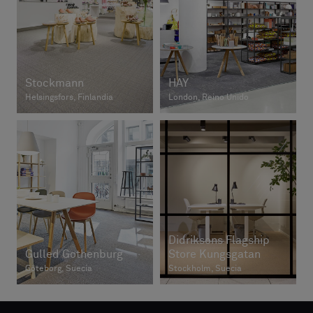
Stockmann
HAY
Helsingsfors, Finlandia
London, Reino Unido
Didriksons Flagship
Gulled Gothenburg
Store Kungsgatan
Göteborg, Suecia
Stockholm, Suecia