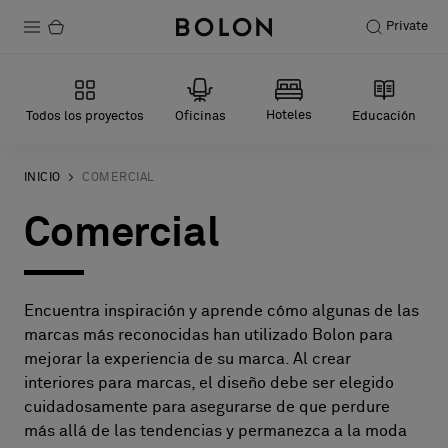
Private
Productos
Hoteles
Todos los proyectos
Oficinas
Educación
Projects
Sostenibilidad
INICIO
COMERCIAL
Comercial
Instalación
Mantenimiento
Encuentra inspiración y aprende cómo algunas de las
marcas más reconocidas han utilizado Bolon para
Colaboraciones con diseñadores
mejorar la experiencia de su marca. Al crear
interiores para marcas, el diseño debe ser elegido
Historias
cuidadosamente para asegurarse de que perdure
FAQ
más allá de las tendencias y permanezca a la moda