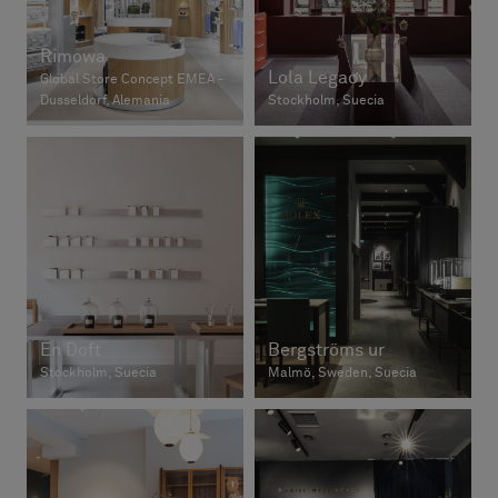
Rimowa
Lola Legacy
Global Store Concept EMEA -
Dusseldorf, Alemania
Stockholm, Suecia
En Doft
Bergströms ur
Stockholm, Suecia
Malmö, Sweden, Suecia