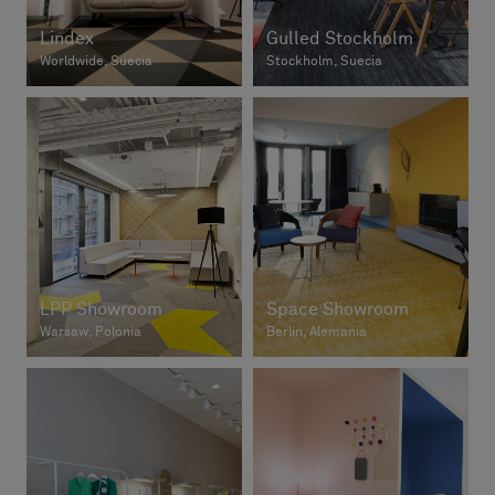
Lindex
Gulled Stockholm
Worldwide, Suecia
Stockholm, Suecia
LPP Showroom
Space Showroom
Warsaw, Polonia
Berlin, Alemania