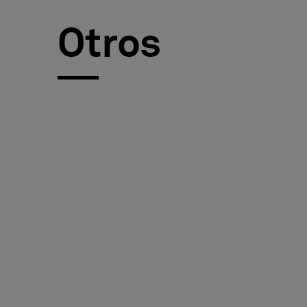
FAQ
Otros
Sobre nosotros
Contáctanos
Pattern Tile Tool
Image & Material Bank
Idioma