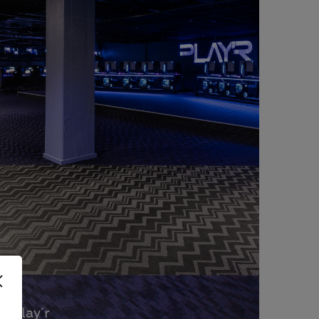
Play´r