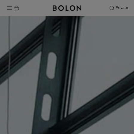
Private
Productos
Projects
Sostenibilidad
Instalación
Mantenimiento
Colaboraciones con diseñadores
Historias
FAQ