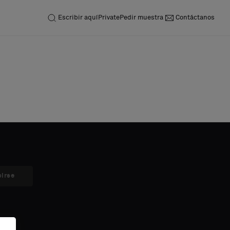
Escribir aquí
Private
Pedir muestra
Contáctanos
birse