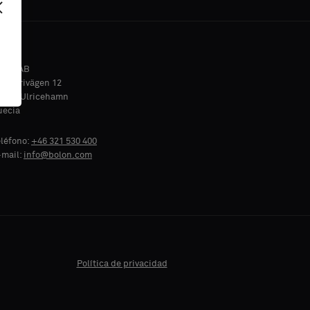
olon AB
ndustrivägen 12
23 90 Ulricehamn
uecia
eléfono:
+46 321 530 400
-mail:
info@bolon.com
Política de privacidad