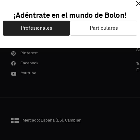
¡Adéntrate en el mundo de Bolon!
Profesionales
Particulares
B
LinkedIn
I
Instagram
5
S
Pinterest
Facebook
T
E
Youtube
Mercado: España (
ES
).
Cambiar