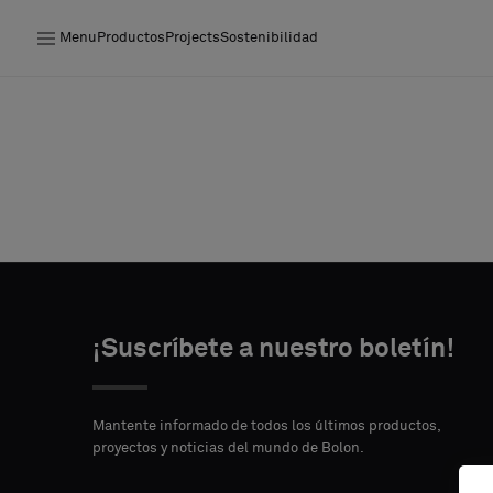
Menu
Productos
Projects
Sostenibilidad
Productos
Projects
Sostenibilidad
Instalación
Mantenimiento
¡Suscríbete a nuestro boletín!
Colaboraciones con diseñadores
Mantente informado de todos los últimos productos,
proyectos y noticias del mundo de Bolon.
Historias