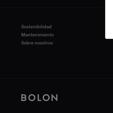
FAQ
Sobre nosotros
Contáctanos
Sostenibilidad
Pattern Tile Tool
Mantenimiento
Image & Material Bank
Sobre nosotros
Idioma