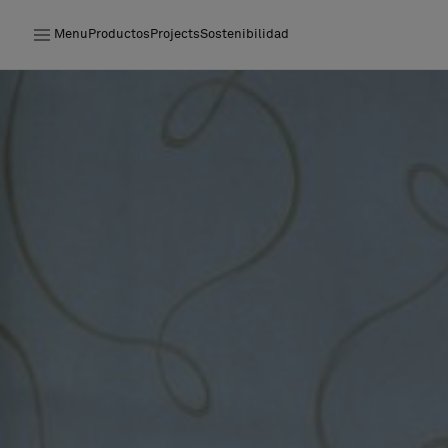
Menu
Productos
Projects
Sostenibilidad
Productos
Projects
Sostenibilidad
Instalación
Mantenimiento
Colaboraciones con diseñadores
Historias