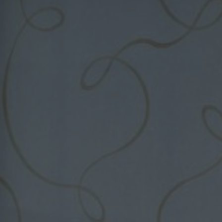
FAQ
Sobre nosotros
Contáctanos
Pattern Tile Tool
Image & Material Bank
Idioma