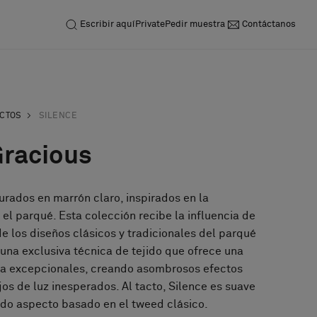
Escribir aquí
Private
Pedir muestra
Contáctanos
UCTOS
SILENCE
Gracious
urados en marrón claro, inspirados en la
y el parqué. Esta colección recibe la influencia de
 de los diseños clásicos y tradicionales del parqué
una exclusiva técnica de tejido que ofrece una
ra excepcionales, creando asombrosos efectos
jos de luz inesperados. Al tacto, Silence es suave
ido aspecto basado en el tweed clásico.