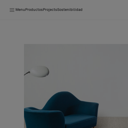
Menu
Productos
Projects
Sostenibilidad
Productos
Projects
Sostenibilidad
Instalación
Mantenimiento
Colaboraciones con diseñadores
Historias