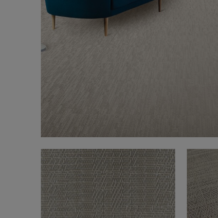
FAQ
Sobre nosotros
Contáctanos
Pattern Tile Tool
Image & Material Bank
Idioma