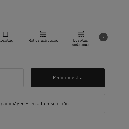
Losetas
Rollos acústicos
Losetas
Losetas Stud
acústicas
Pedir muestra
gar imágenes en alta resolución