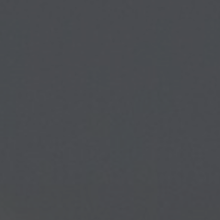
Sobre nosotros
Contáctanos
Pattern Tile Tool
Image & Material Bank
Idioma