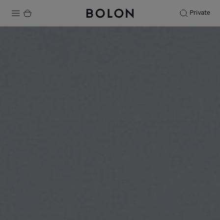
Private
Productos
Projects
Sostenibilidad
Instalación
Mantenimiento
Colaboraciones con diseñadores
Historias
FAQ