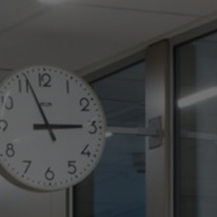
FAQ
Sobre nosotros
Contáctanos
Pattern Tile Tool
Image & Material Bank
Idioma