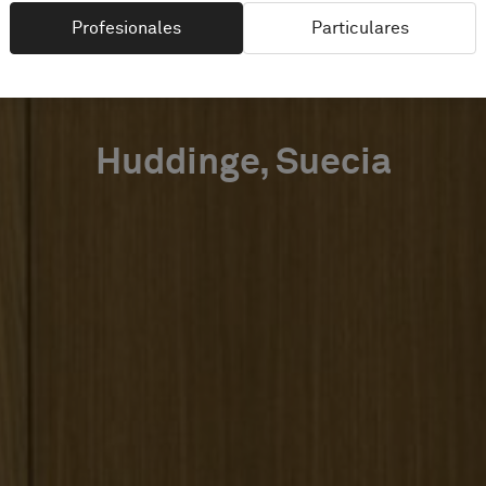
UTURE L
Profesionales
Particulares
Huddinge, Suecia