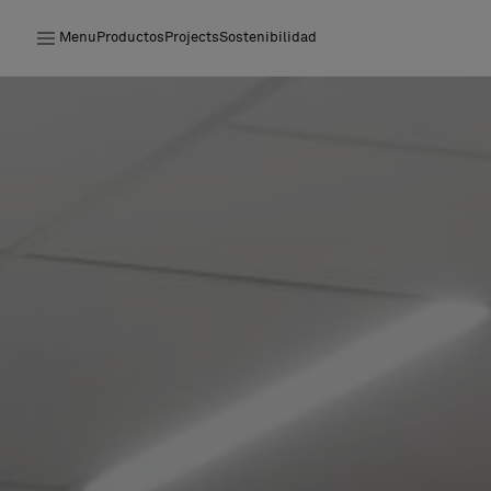
Menu
Productos
Projects
Sostenibilidad
Productos
Projects
Sostenibilidad
Instalación
Mantenimiento
Colaboraciones con diseñadores
Historias