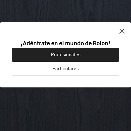
SPIES TRAVEL
¡Adéntrate en el mundo de Bolon!
Profesionales
AGENCY
Particulares
Copenhagen, Dinamarca