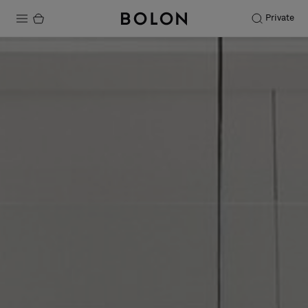
Private
Productos
Projects
Sostenibilidad
Instalación
Mantenimiento
Colaboraciones con diseñadores
Historias
FAQ