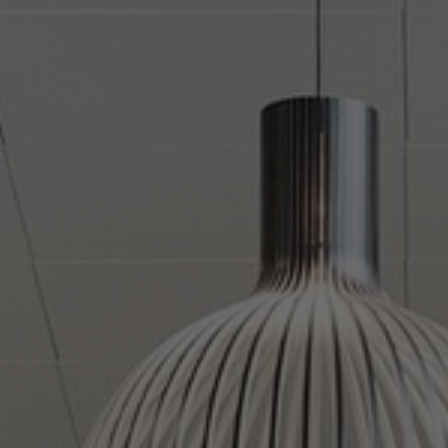
Sobre nosotros
Contáctanos
Pattern Tile Tool
Image & Material Bank
Idioma