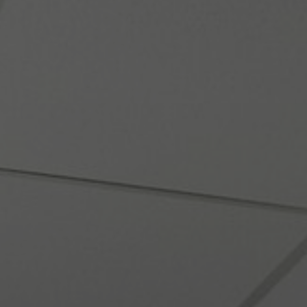
FAQ
Sobre nosotros
Contáctanos
Pattern Tile Tool
Image & Material Bank
Idioma