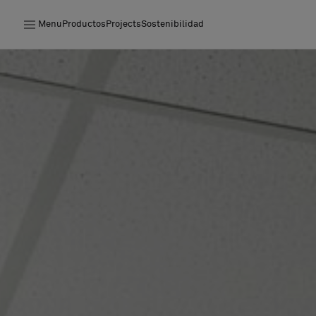
Menu
Productos
Projects
Sostenibilidad
Productos
Projects
Sostenibilidad
Instalación
Mantenimiento
Colaboraciones con diseñadores
Historias