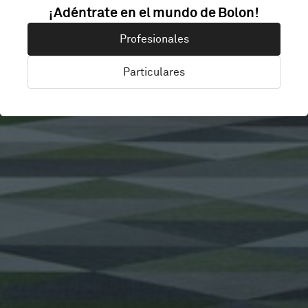
¡Adéntrate en el mundo de Bolon!
ST GEORGE
Profesionales
Particulares
Brisbane, Australia