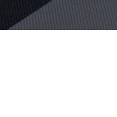
PROYECTO:
ST GEORGE
UBICACIÓN:
BRISBANE, AUSTRALIA
TAMAÑO:
300 M2
ARQUITECTO:
HASSELL QLD