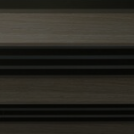
Sobre nosotros
Contáctanos
Pattern Tile Tool
Image & Material Bank
Idioma