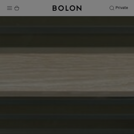
Private
Productos
Projects
Sostenibilidad
Instalación
Mantenimiento
Colaboraciones con diseñadores
Historias
FAQ