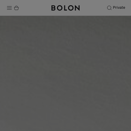
Private
Productos
Projects
Sostenibilidad
Instalación
Mantenimiento
Colaboraciones con diseñadores
Historias
FAQ