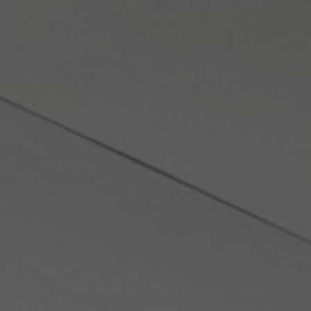
Sobre nosotros
Contáctanos
Pattern Tile Tool
Image & Material Bank
Idioma