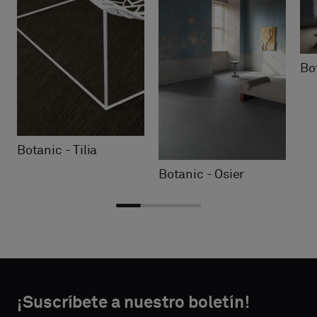
Bot
Botanic - Tilia
Botanic - Osier
Choose
Choose
DATOS DE
DATOS DE
type
type
¡Suscríbete a nuestro boletín!
CONTACTO
CONTACTO