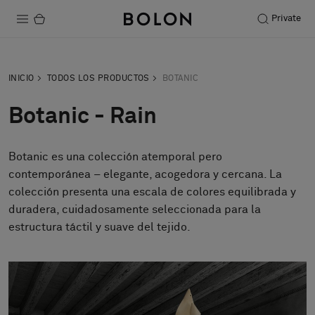
Private
Productos
INICIO
TODOS LOS PRODUCTOS
BOTANIC
Projects
Botanic - Rain
Sostenibilidad
Botanic es una colección atemporal pero
Instalación
contemporánea – elegante, acogedora y cercana. La
Mantenimiento
colección presenta una escala de colores equilibrada y
duradera, cuidadosamente seleccionada para la
estructura táctil y suave del tejido.
Colaboraciones con diseñadores
Historias
FAQ