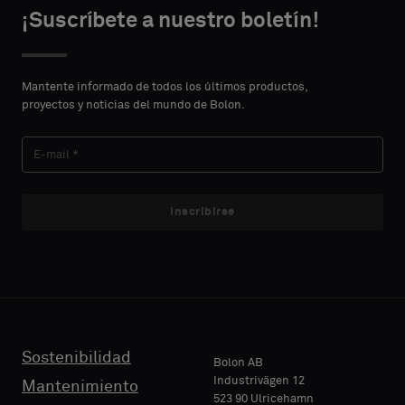
type
type
¡Suscríbete a nuestro boletín!
CONTACTO
CONTACTO
NOMBRE
NOMBRE
Please
Please
select
select
Mantente informado de todos los últimos productos,
if
if
proyectos y noticias del mundo de Bolon.
you
you
APELLIDO
APELLIDO
´d
´d
like
like
a
a
sample
sample
Inscribirse
E-MAIL
E-MAIL
with
with
acoustic
acoustic
backing
backing
or
or
TELÉFONO
TELÉFONO
a
a
standard
standard
Sostenibilidad
Bolon AB
sample
sample
Industrivägen 12
Mantenimiento
523 90 Ulricehamn
NOMBRE
NOMBRE