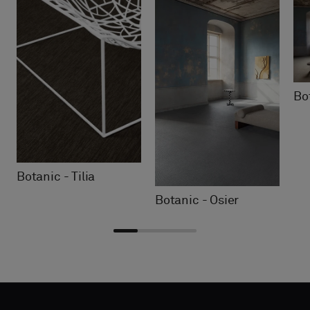
Bot
Botanic - Tilia
Botanic - Osier
Choose
Choose
DATOS DE
DATOS DE