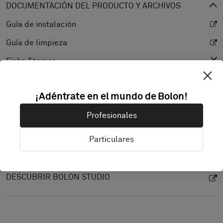
DOCUMENTACIÓN DEL PRODUCTO Y ARCHIVOS
Guía de instalación
Guía de limpieza
Ficha Técnica
CAD (BIM)
¡Adéntrate en el mundo de Bolon!
Declaration of Performance
Profesionales
Valor de Reflectancia de Luz
Texture
Particulares
DESCUBRIR BOLON STUDIO