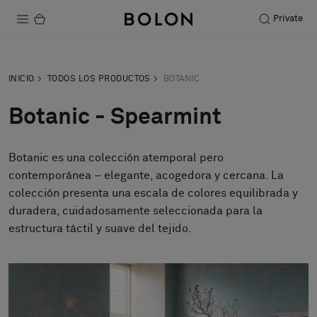
Private
Productos
INICIO
TODOS LOS PRODUCTOS
BOTANIC
Projects
Botanic - Spearmint
Sostenibilidad
Botanic es una colección atemporal pero
Instalación
contemporánea – elegante, acogedora y cercana. La
Mantenimiento
colección presenta una escala de colores equilibrada y
duradera, cuidadosamente seleccionada para la
estructura táctil y suave del tejido.
Colaboraciones con diseñadores
Historias
FAQ