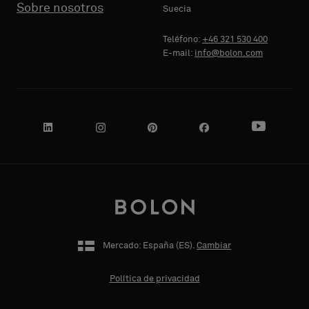
Sobre nosotros
Suecia
DE
DE
Standard
Standard
EMPRESA
EMPRESA
Teléfono:
+46 321 530 400
E-mail:
info@bolon.com
Acústico
Acústico
SU CARGO
SU CARGO
DIRECCIÓN
DIRECCIÓN
POSTAL
POSTAL
Mercado: España (
ES
).
Cambiar
Política de privacidad