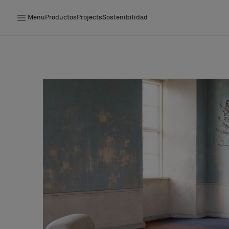
Menu
Productos
Projects
Sostenibilidad
Productos
Projects
Sostenibilidad
Instalación
Mantenimiento
Colaboraciones con diseñadores
Historias