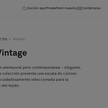
Escribir aquí
Private
Pedir muestra
Contáctanos
UCTOS
BOTANIC
Vintage
ón atemporal pero contemporánea – elegante,
a colección presenta una escala de colores
, cuidadosamente seleccionada para la
 del tejido.