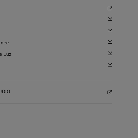
ance
e Luz
UDIO