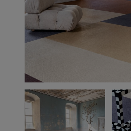
FAQ
Sobre nosotros
Contáctanos
Pattern Tile Tool
Image & Material Bank
Idioma