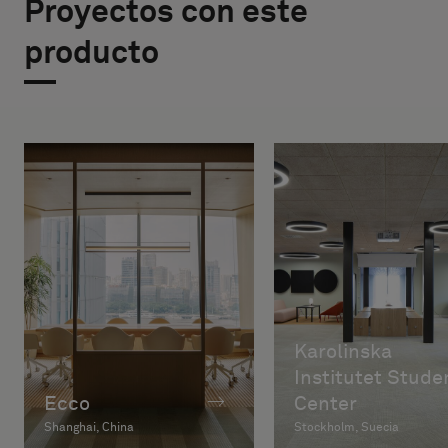
Proyectos con este
producto
Karolinska
Institutet Stude
Ecco
Center
Shanghai, China
Stockholm, Suecia