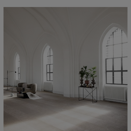
Sobre nosotros
Contáctanos
Pattern Tile Tool
Image & Material Bank
Idioma