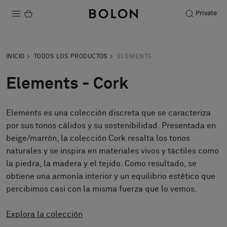
Private
Productos
INICIO
TODOS LOS PRODUCTOS
ELEMENTS
Projects
Elements - Cork
Sostenibilidad
Elements es una colección discreta que se caracteriza
Instalación
por sus tonos cálidos y su sostenibilidad. Presentada en
Mantenimiento
beige/marrón, la colección Cork resalta los tonos
naturales y se inspira en materiales vivos y táctiles como
la piedra, la madera y el tejido. Como resultado, se
obtiene una armonía interior y un equilibrio estético que
Colaboraciones con diseñadores
percibimos casi con la misma fuerza que lo vemos.
Historias
FAQ
Explora la colección