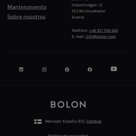
sample
sample
Industrivägen 12
Mantenimiento
523 90 Ulricehamn
NOMBRE
NOMBRE
Sobre nosotros
Suecia
DE
DE
Standard
Standard
EMPRESA
EMPRESA
Teléfono:
+46 321 530 400
E-mail:
info@bolon.com
Acústico
Acústico
SU CARGO
SU CARGO
DIRECCIÓN
DIRECCIÓN
POSTAL
POSTAL
Mercado: España (
ES
).
Cambiar