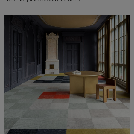
excelente para todos los interiores.
Sobre nosotros
Contáctanos
Pattern Tile Tool
Image & Material Bank
Idioma