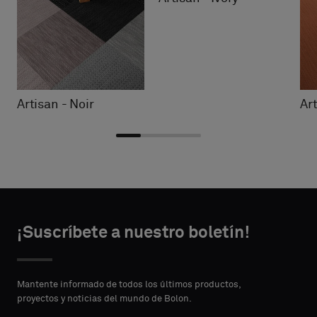
Artisan - Noir
Ar
Choose
Choose
DATOS DE
DATOS DE
type
type
¡Suscríbete a nuestro boletín!
CONTACTO
CONTACTO
NOMBRE
NOMBRE
Please
Please
select
select
Mantente informado de todos los últimos productos,
if
if
proyectos y noticias del mundo de Bolon.
you
you