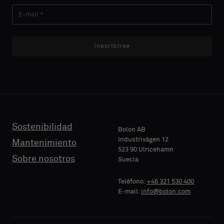
APELLIDO
APELLIDO
´d
´d
like
like
a
a
sample
sample
Inscribirse
E-MAIL
E-MAIL
with
with
acoustic
acoustic
backing
backing
or
or
TELÉFONO
TELÉFONO
a
a
standard
standard
Sostenibilidad
Bolon AB
sample
sample
Industrivägen 12
Mantenimiento
523 90 Ulricehamn
NOMBRE
NOMBRE
Sobre nosotros
Suecia
DE
DE
Standard
Standard
EMPRESA
EMPRESA
Teléfono:
+46 321 530 400
E-mail:
info@bolon.com
Acústico
Acústico