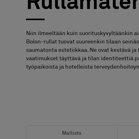
Rullamater
FAQ
Tietoa meistä
Yhteystiedot
Niin ilmeeltään kuin suorituskyvyltäänkin a
Pattern Tile Tool
Bolon-rullat tuovat suureenkin tilaan seinä
Valitse maa
saumatonta estetiikkaa. Ne ovat kestävä ja
vaatimukset täyttävä ja tilan identiteettiä 
työpaikoista ja hotelleista terveydenhoitoy
Mallisto