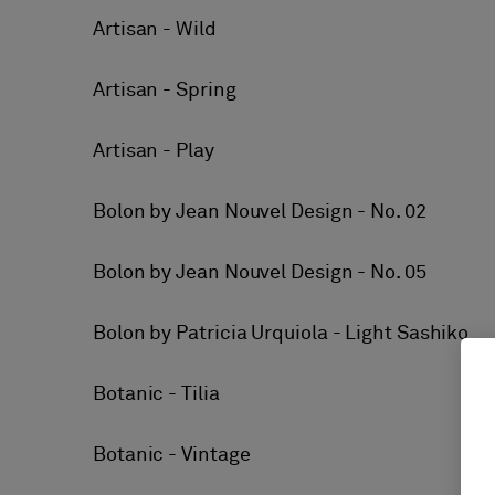
Artisan - Wild
Artisan - Spring
Artisan - Play
Bolon by Jean Nouvel Design - No. 02
Bolon by Jean Nouvel Design - No. 05
Bolon by Patricia Urquiola - Light Sashiko
Botanic - Tilia
Botanic - Vintage