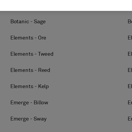
Botanic - Canyon
B
Botanic - Sage
B
Elements - Ore
E
Elements - Tweed
E
Elements - Reed
E
Elements - Kelp
E
Emerge - Billow
E
Emerge - Sway
E