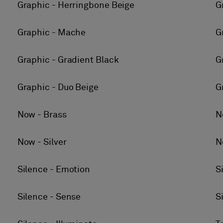
Graphic - Herringbone Beige
G
Graphic - Mache
G
Graphic - Gradient Black
G
Graphic - Duo Beige
G
Now - Brass
N
Now - Silver
N
Silence - Emotion
S
Silence - Sense
S