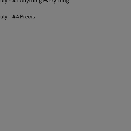
ruly - #1 Anything Everything
ruly - #4 Precis