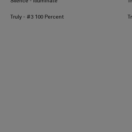
Silence - Illuminate
T
Truly - #3 100 Percent
T