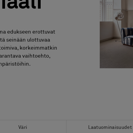
iaali
ina edukseen erottuvat
stä seinään ulottuvaa
 toimiva, korkeimmatkin
parantava vaihtoehto,
mpäristöihin.
Väri
Laatuominaisuudet