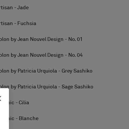
rtisan - Jade
rtisan - Fuchsia
olon by Jean Nouvel Design - No. 01
olon by Jean Nouvel Design - No. 04
olon by Patricia Urquiola - Grey Sashiko
olon by Patricia Urquiola - Sage Sashiko
otanic - Cilia
otanic - Blanche