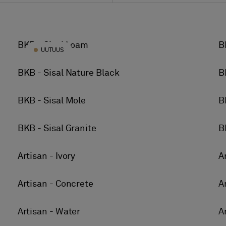
Kaikki värit
Akustinen
Beige
Käyttöluokitus
BKB - Sisal Loam
B
Yleinen julkinen tila 
UUTUUS
Musta
Käyttöluokitus
Sininen
BKB - Sisal Nature Black
B
Kovan kulutuksen jul
Ruskea
BKB - Sisal Mole
B
Vihreä
Harmaa
BKB - Sisal Granite
B
Multicolour
Artisan - Ivory
A
Oranssi
Pinkki
Artisan - Concrete
A
Violetti
Punainen
Artisan - Water
A