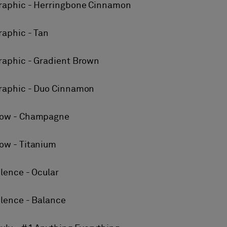
raphic - Herringbone Cinnamon
raphic - Tan
raphic - Gradient Brown
raphic - Duo Cinnamon
ow - Champagne
ow - Titanium
ilence - Ocular
ilence - Balance