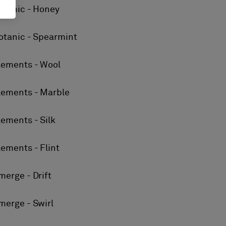
otanic - Honey
otanic - Spearmint
lements - Wool
lements - Marble
lements - Silk
lements - Flint
merge - Drift
merge - Swirl