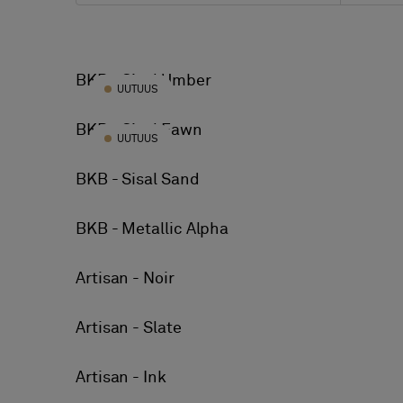
Kaikki mallisto
Artisan
BKB - Sisal Umber
UUTUUS
BKB
Bolon by Jean Nouvel Design
BKB - Sisal Fawn
UUTUUS
Bolon by Patricia Urquiola
BKB - Sisal Sand
Botanic
Elements
BKB - Metallic Alpha
Emerge
Artisan - Noir
Graphic
Now
Artisan - Slate
Silence
Truly
Artisan - Ink