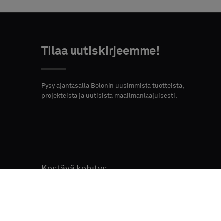
Tilaa uutiskirjeemme!
Pysy ajantasalla Bolonin uusimmista tuotteista,
projekteista ja uutisista maailmanlaajuisesti.
Kestävä kehitys
Puhdistus
Tietoa meistä