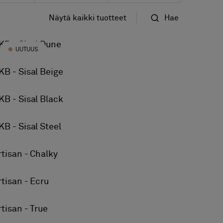
Näytä kaikki tuotteet
Hae
Vakio
KB - Sisal Dune
32
UUTUUS
Nimi
KB - Sisal Beige
kinen tila 33
KB - Sisal Black
KB - Sisal Steel
rtisan - Chalky
rtisan - Ecru
rtisan - True