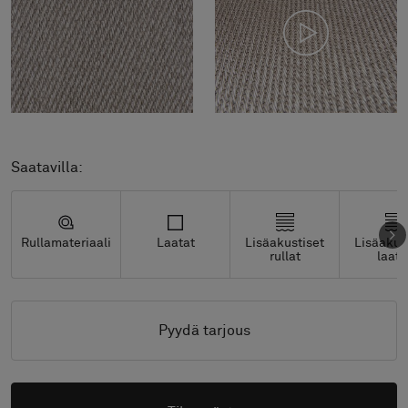
Saatavilla:
Rullamateriaali
Laatat
Lisäakustiset
Lisäakus
rullat
laata
Pyydä tarjous