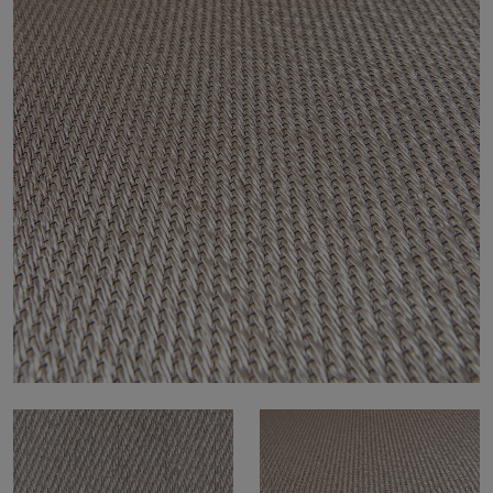
Tietoa meistä
Yhteystiedot
Pattern Tile Tool
Valitse maa