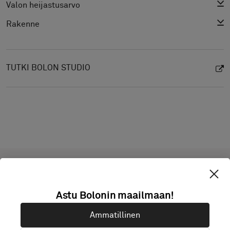
Valon heijastusarvo
Rakenne
TUTKI BOLON STUDIO
Projekteja tämän tuotteen
Astu Bolonin maailmaan!
kanssa
Ammatillinen