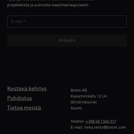
näytteen
näytteen
projekteista ja uutisista maailmanlaajuisesti.
akustisella
akustisella
SUKUNIMI
SUKUNIMI
taustalla
taustalla
vai
vai
vakionäytteen
vakionäytteen
Kirjaudu
E-MAIL
E-MAIL
Vakio
Vakio
PUHELIN
PUHELIN
Akustinen
Akustinen
Kestävä kehitys
Bolon AB
Kasarminkatu 12 LH
Puhdistus
00140 Helsinki
YRITYKSEN
YRITYKSEN
Tietoa meistä
Suomi
NIMI
NIMI
Telefon:
+358 40 1340 317
E-mail: mika.lehto@bolon.com