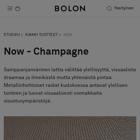
Yksityinen
Tuotteet
ETUSIVU
KAIKKI TUOTTEET
NOW
Projektit
Now - Champagne
Kestävä kehitys
Samppanjanvärinen lattia välittää ylellisyyttä, visuaalista
Asennus
draamaa ja ilmeikästä mutta yhtenäistä pintaa.
Puhdistus
Metallinhohtoiset raidat kudoksessa antavat ylellisen
tunteen ja luovat visuaalisesti voimakkaita
sisustusympäristöjä.
Yhteistyötä suunnittelijoiden kanssa
Stories
FAQ