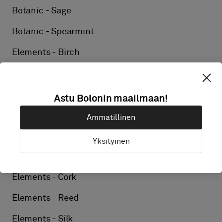
Botanic - Sage
Botanic - Spearmint
Elements - Birch
Elements - Ore
Elements - Wool
Astu Bolonin maailmaan!
Elements - Ash
Ammatillinen
Elements - Tweed
Yksityinen
Elements - Marble
Elements - Cork
Elements - Reed
Elements - Silk