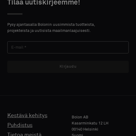
Tilaa uutiskirjeemme!
Pysy ajantasalla Bolonin uusimmista tuotteista,
projekteista ja uutisista maailmanlaajuisesti.
Kirjaudu
Kestävä kehitys
Bolon AB
Kasarminkatu 12 LH
Puhdistus
00140 Helsinki
Tietoa meistä
Suomi