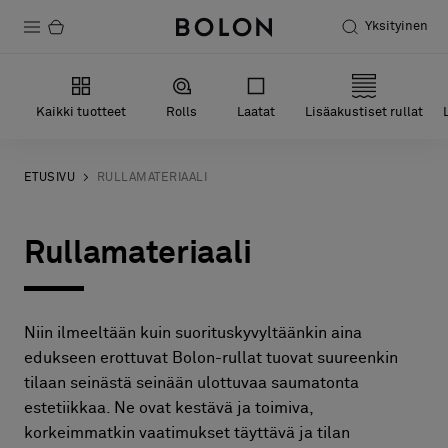
Yksityinen
Tuotteet
Kaikki tuotteet
Rolls
Laatat
Lisäakustiset rullat
Projektit
Kestävä kehitys
ETUSIVU
RULLAMATERIAALI
Asennus
Rullamateriaali
Puhdistus
Niin ilmeeltään kuin suorituskyvyltäänkin aina
Yhteistyötä suunnittelijoiden kanssa
edukseen erottuvat Bolon-rullat tuovat suureenkin
tilaan seinästä seinään ulottuvaa saumatonta
Stories
estetiikkaa. Ne ovat kestävä ja toimiva,
FAQ
korkeimmatkin vaatimukset täyttävä ja tilan