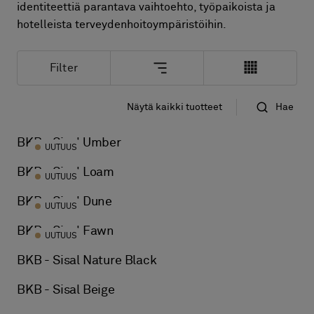
Tietoa meistä
identiteettiä parantava vaihtoehto, työpaikoista ja
Yhteystiedot
hotelleista terveydenhoitoympäristöihin.
Pattern Tile Tool
Valitse maa
Filter
Näytä kaikki tuotteet
Hae
Vakio
Nimi
BKB - Sisal Umber
UUTUUS
BKB - Sisal Loam
UUTUUS
BKB - Sisal Dune
UUTUUS
BKB - Sisal Fawn
UUTUUS
BKB - Sisal Nature Black
BKB - Sisal Beige