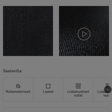
Saatavilla:
Rullamateriaali
Laatat
Lisäakustiset
Lisäakus
rullat
laata