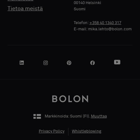
00140 Helsinki
YRITYKSEN
YRITYKSEN
Tietoa meistä
Suomi
NIMI
NIMI
Telefon:
+358 40 1340 317
E-mail: mika.lehto@bolon.com
OMA
OMA
TOIMENKUVA
TOIMENKUVA
KATUOSOITE
KATUOSOITE
Markkinoida: Suomi (
FI
).
Muuttaa
Privacy Policy
Whistleblowing
POSTINUMERO
POSTINUMERO