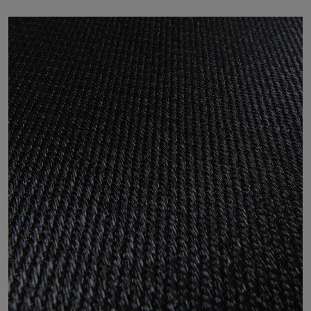
Tietoa meistä
Yhteystiedot
Pattern Tile Tool
Valitse maa