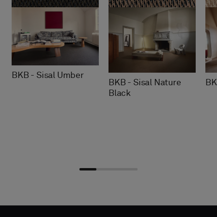
BKB - Sisal Umber
BKB - Sisal Nature
BK
Black
Valitse
Valitse