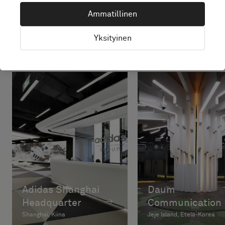
Projekteja tämän tuotteen
Ammatillinen
kanssa
Yksityinen
Adidas Shanghai
Daum
Headquarter
Communication
Shanghai, Kiina
Jeje Island, Etelä-Korea