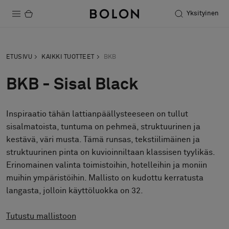
Yksityinen
Tuotteet
ETUSIVU
KAIKKI TUOTTEET
BKB
Projektit
BKB - Sisal Black
Kestävä kehitys
Inspiraatio tähän lattianpäällysteeseen on tullut
Asennus
sisalmatoista, tuntuma on pehmeä, struktuurinen ja
Puhdistus
kestävä, väri musta. Tämä runsas, tekstiilimäinen ja
struktuurinen pinta on kuvioinniltaan klassisen tyylikäs.
Erinomainen valinta toimistoihin, hotelleihin ja moniin
muihin ympäristöihin. Mallisto on kudottu kerratusta
Yhteistyötä suunnittelijoiden kanssa
langasta, jolloin käyttöluokka on 32.
Stories
FAQ
Tutustu mallistoon