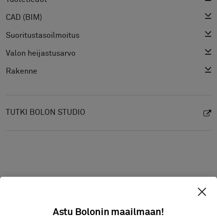
CAD (BIM)
Suoritustasoilmoitus
Valon heijastusarvo
Rakenne
TUTKI BOLON STUDIO
Astu Bolonin maailmaan!