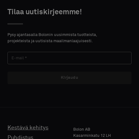
HTEYSTIEDOT
HTEYSTIEDOT
tyyppi
tyyppi
Tilaa uutiskirjeemme!
ETUNIMI
ETUNIMI
Valitse,
Valitse,
haluatko
haluatko
Pysy ajantasalla Bolonin uusimmista tuotteista,
näytteen
näytteen
projekteista ja uutisista maailmanlaajuisesti.
akustisella
akustisella
SUKUNIMI
SUKUNIMI
taustalla
taustalla
vai
vai
vakionäytteen
vakionäytteen
Kirjaudu
E-MAIL
E-MAIL
Vakio
Vakio
PUHELIN
PUHELIN
Akustinen
Akustinen
Kestävä kehitys
Bolon AB
Kasarminkatu 12 LH
Puhdistus