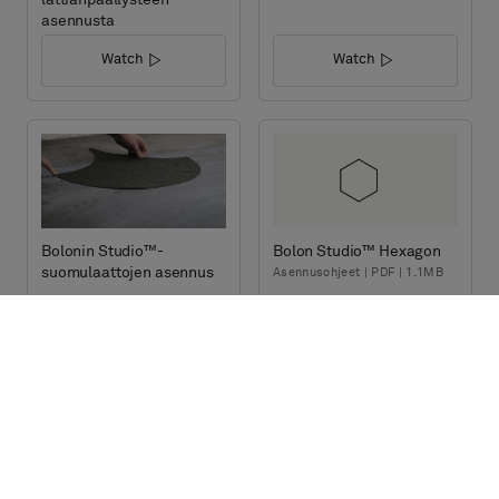
asennusta
Watch
Watch
Bolonin Studio™-
Bolon Studio™ Hexagon
suomulaattojen asennus
Asennusohjeet | PDF | 1.1MB
Watch
Lataa