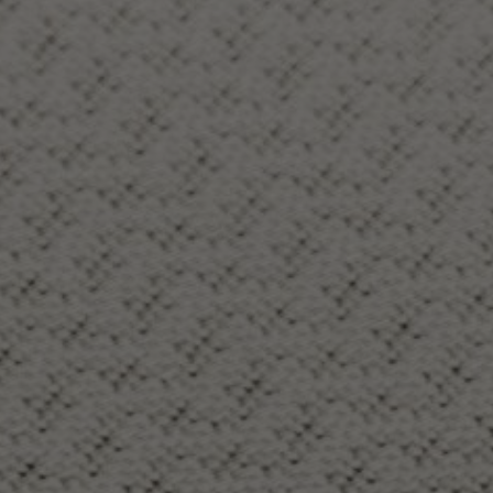
Tietoa meistä
Yhteystiedot
Pattern Tile Tool
Valitse maa