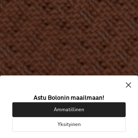
Astu Bolonin maailmaan!
Ammatillinen
Yksityinen
Akustiset rullat
Akustise
Rullamateriaali
Laatat