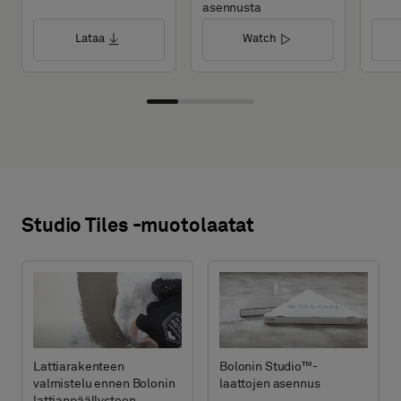
asennusta
Lataa
Watch
Studio Tiles -muotolaatat
Lattiarakenteen
Bolonin Studio™-
valmistelu ennen Bolonin
laattojen asennus
lattianpäällysteen