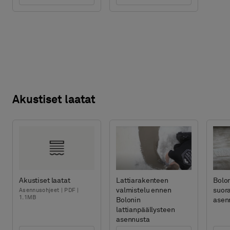
Akustiset laatat
Akustiset laatat
Lattiarakenteen
Bolon
valmistelu ennen
suor
Asennusohjeet | PDF |
1.1MB
Bolonin
asen
lattianpäällysteen
asennusta