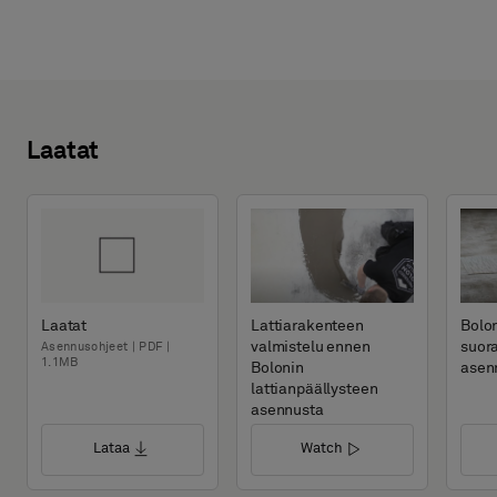
Laatat
Laatat
Lattiarakenteen
Bolon
valmistelu ennen
suor
Asennusohjeet | PDF |
1.1MB
Bolonin
asen
lattianpäällysteen
asennusta
Lataa
Watch