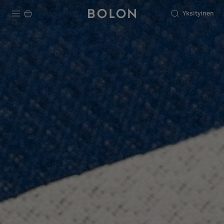
Yksityinen
Tuotteet
Projektit
Kestävä kehitys
Asennus
Puhdistus
Yhteistyötä suunnittelijoiden kanssa
Stories
FAQ