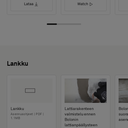
Lataa
Watch
Lankku
Lankku
Lattiarakenteen
Bolon
valmistelu ennen
suor
Asennusohjeet | PDF |
1.1MB
Bolonin
asen
lattianpäällysteen