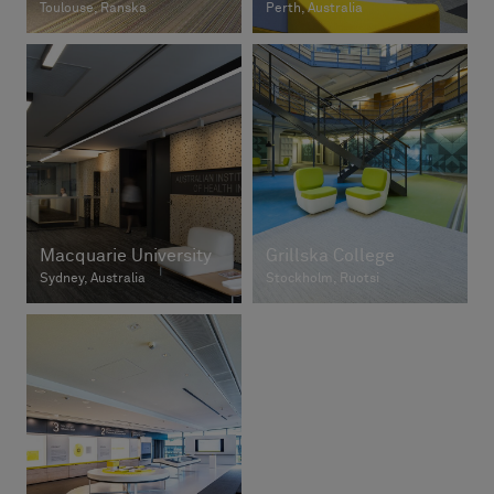
Toulouse, Ranska
Perth, Australia
Macquarie University
Grillska College
Sydney, Australia
Stockholm, Ruotsi