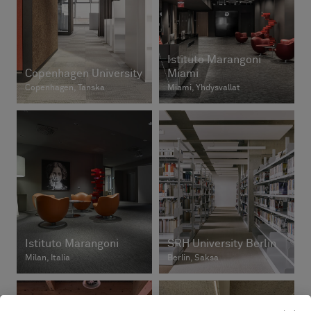
Istituto Marangoni
Copenhagen University
Miami
Copenhagen, Tanska
Miami, Yhdysvallat
Istituto Marangoni
SRH University Berlin
Milan, Italia
Berlin, Saksa