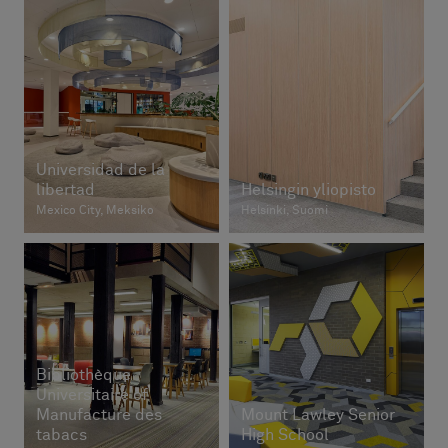
Universidad de la
libertad
Helsingin yliopisto
Mexico City, Meksiko
Helsinki, Suomi
Bibliothèque
Universitaire of
Manufacture des
Mount Lawley Senior
tabacs
High School