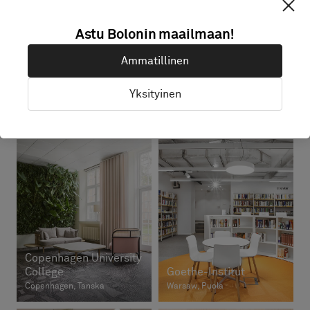
Astu Bolonin maailmaan!
Ammatillinen
Zeilschool Het
Taichung Public
Yksityinen
Molenhuis
Library
Woudsend, Alankomaat
Taichung City, Taiwan
Copenhagen University
College
Goethe-Institut
Copenhagen, Tanska
Warsaw, Puola