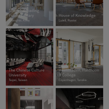
Shanghai Jiading
Public Library
House of Knowledge
Shanghai, Kiina
Luleå, Ruotsi
The Chinese Culture
Heimstaden, Flintholm
University
II College
Taipei, Taiwan
Copenhagen, Tanska