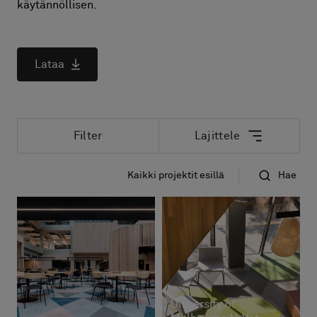
Tietoa meistä
käytännöllisen.
Yhteystiedot
Pattern Tile Tool
Valitse maa
Lataa
Filter
Lajittele
Kaikki projektit esillä
Hae
Uusin ensin
Nimi
University of