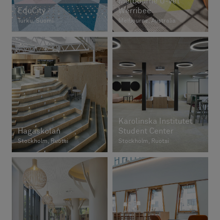
Melbourne U-Vet
EduCity
Werribee
Turku, Suomi
Melbourne, Australia
Karolinska Institutet
Hagaskolan
Student Center
Stockholm, Ruotsi
Stockholm, Ruotsi