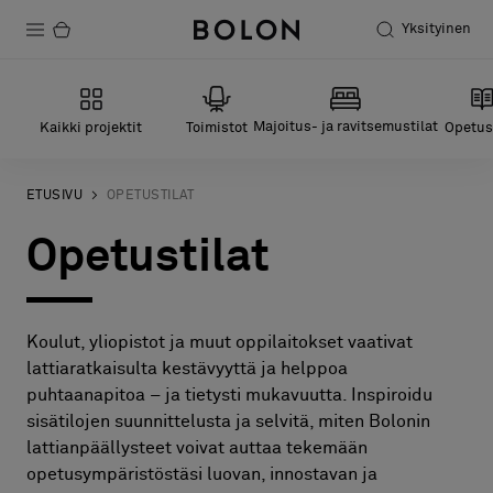
Yksityinen
Tuotteet
Majoitus- ja ravitsemustilat
Kaikki projektit
Toimistot
Opetust
Projektit
Kestävä kehitys
ETUSIVU
OPETUSTILAT
Opetustilat
Asennus
Puhdistus
Koulut, yliopistot ja muut oppilaitokset vaativat
lattiaratkaisulta kestävyyttä ja helppoa
Yhteistyötä suunnittelijoiden kanssa
puhtaanapitoa – ja tietysti mukavuutta. Inspiroidu
sisätilojen suunnittelusta ja selvitä, miten Bolonin
Stories
lattianpäällysteet voivat auttaa tekemään
FAQ
opetusympäristöstäsi luovan, innostavan ja