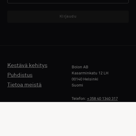
Kirjaudu
Kestävä kehitys
Bolon AB
Kasarminkatu 12 LH
Puhdistus
00140 Helsinki
Tietoa meistä
Suomi
Telefon:
+358 40 1340 317
E-mail: mika.lehto@bolon.com