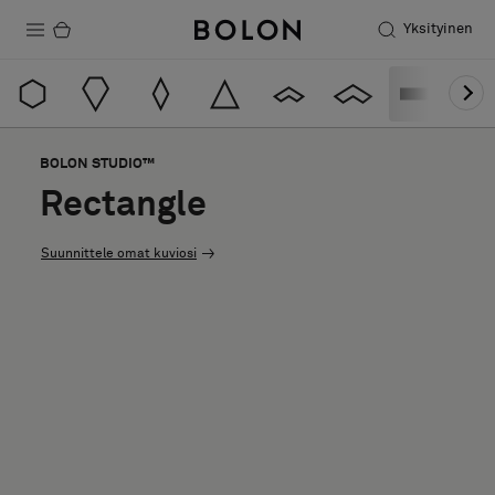
Yksityinen
Tuotteet
Projektit
BOLON STUDIO™
Kestävä kehitys
Rectangle
Asennus
Suunnittele omat kuviosi
Puhdistus
Yhteistyötä suunnittelijoiden kanssa
Stories
FAQ