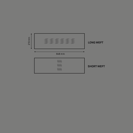
Tietoa meistä
Yhteystiedot
Pattern Tile Tool
Valitse maa