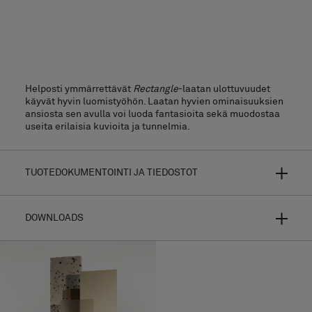
Helposti ymmärrettävät
Rectangle
-laatan ulottuvuudet
käyvät hyvin luomistyöhön. Laatan hyvien ominaisuuksien
ansiosta sen avulla voi luoda fantasioita sekä muodostaa
useita erilaisia kuvioita ja tunnelmia.
TUOTEDOKUMENTOINTI JA TIEDOSTOT
DOWNLOADS
Bolon Studio on valikoitujen muotojen konsepti erittäin
yksilöidyille lattiapinnoille. Mahdollisuuksien määrä on
rajaton tehdessäsi valintoja 13 eri laatan
valikoimastamme ja yhdistäessäsi muodon suurimpaan
osaan kokoelmaamme.
Asennusopas
Designisi näyttää aivan erilaiselta riippuen tekstuuri- ja
Korkearesoluutiokuvat (.zip)