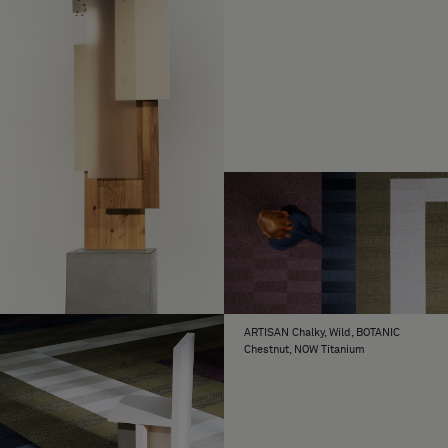
värivalinnoista sekä kuteen suunnasta ja valon
heijastumisesta. Saat lisää
tuotetietoja selaamalla
Lataa Rectangle
kutakin mallistoa.
Lataa Rectangle Pattern 1 (CAD, Kuvat, Kuvat)
Tehty rullamateriaalista ja kiinnitetään
MATERIAALI
pysyvällä liimalla
Lataa Rectangle Pattern 2 (CAD, Kuvat, Kuvat)
Yksi laatikko pitkää kudetta sisältää
TILAAMINEN
Lataa Rectangle Pattern 3 (CAD, Kuvat, Kuvat)
5,45 neliömetriä lattiapinnoitetta, 39
laattaa.
Lataa Rectangle Pattern 4 (CAD, Kuvat, Kuvat)
Yksi laatikko lyhyttä kudetta sisältää
5,03 neliömetriä lattiapinnoitetta, 36
laattaa.
100 neliömetrin alueita tai sitä
ALUE
suurempia alueita koskien ota yhteyttä
Boloniin tai paikalliseen jälleenmyyjään.
ARTISAN Chalky, Wild, BOTANIC
Chestnut, NOW Titanium
Bolon Studion kolmentoista muodon
LOPUTTOMAT
kokonaisuus sisältyy muutamaa
MAHDOLLISUUDET
poikkeusta lukuun ottamatta lähes
kaikkiin Bolonin mallistoihin:
Yhteistyömallistot Bolon by Patricia