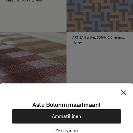
Chestnut, NOW Titanium
ARTISAN Water, BOTANIC Chestnut,
Honey
Astu Bolonin maailmaan!
Ammatillinen
Yksityinen