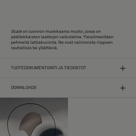
Scale
on luonnon muokkaama muoto, jossa on
päällekkäisten laattojen vaikutelma. Yleisilmeeltään
pehmeitä lattiakuvioita. Ne ovat valinnoista riippuen
rauhallisia tai yllättäviä.
TUOTEDOKUMENTOINTI JA TIEDOSTOT
DOWNLOADS
Bolon Studio on valikoitujen muotojen konsepti erittäin
yksilöidyille lattiapinnoille. Mahdollisuuksien määrä on
rajaton tehdessäsi valintoja 13 eri laatan
valikoimastamme ja yhdistäessäsi muodon suurimpaan
osaan kokoelmaamme.
Asennusopas
Designisi näyttää aivan erilaiselta riippuen tekstuuri- ja
Korkearesoluutiokuvat (.zip)
värivalinnoista sekä kuteen suunnasta ja valon
heijastumisesta. Saat lisää
tuotetietoja selaamalla