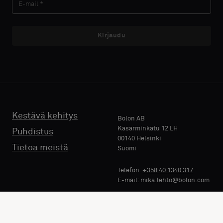
Kirjaudu
Kestävä kehitys
Bolon AB
Kasarminkatu 12 LH
Puhdistus
00140 Helsinki
Tietoa meistä
Suomi
Telefon:
+358 40 1340 317
E-mail: mika.lehto@bolon.com