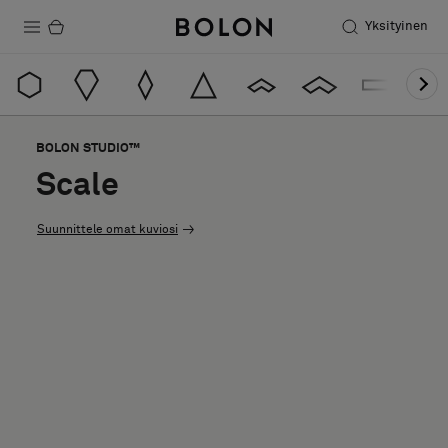
Yksityinen
Tuotteet
Projektit
BOLON STUDIO™
Kestävä kehitys
Scale
Asennus
Suunnittele omat kuviosi
Puhdistus
Yhteistyötä suunnittelijoiden kanssa
Stories
FAQ