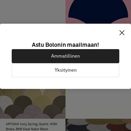
Astu Bolonin maailmaan!
Ammatillinen
Yksityinen
ARTISAN Ivory, Spring, Quartz, NOW
Brass, BKB Sisal Natur Black