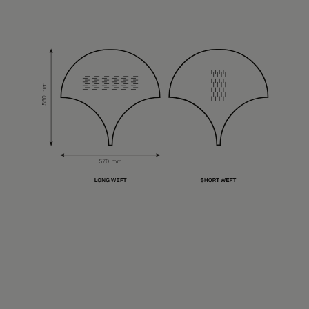
Tietoa meistä
Yhteystiedot
Pattern Tile Tool
Valitse maa