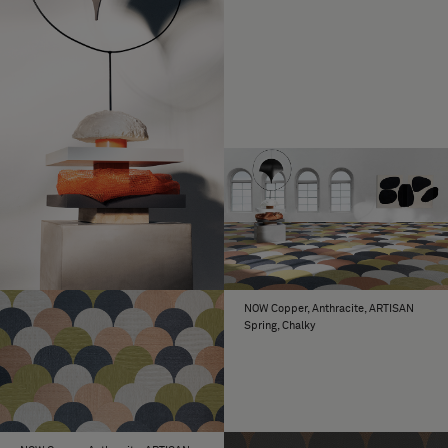
Lataa Scale
kutakin mallistoa.
Lataa Scale Pattern 1 (CAD, Kuvat, Kuvat)
Tehty rullamateriaalista ja kiinnitetään
MATERIAALI
pysyvällä liimalla
Lataa Scale Pattern 2 (CAD, Kuvat, Kuvat)
Yksi laatikko pitkää kudetta sisältää
TILAAMINEN
Lataa Scale Pattern 3 (CAD, Kuvat, Kuvat)
3,73 neliömetriä lattiapinnoitetta, 23
laattaa.
Lataa Scale Pattern 4 (CAD, Kuvat, Kuvat)
Yksi laatikko lyhyttä kudetta sisältää
3,89 neliömetriä lattiapinnoitetta, 24
laattaa.
100 neliömetrin alueita tai sitä
ALUE
suurempia alueita koskien ota yhteyttä
Boloniin tai paikalliseen jälleenmyyjään.
NOW Copper, Anthracite, ARTISAN
Spring, Chalky
Bolon Studion kolmentoista muodon
LOPUTTOMAT
kokonaisuus sisältyy muutamaa
MAHDOLLISUUDET
poikkeusta lukuun ottamatta lähes
kaikkiin Bolonin mallistoihin:
Yhteistyömallistot Bolon by Patricia
Urquiola, Bolon by Jean Nouvel,