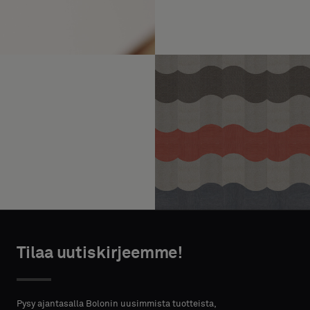
Tilaa uutiskirjeemme!
Pysy ajantasalla Bolonin uusimmista tuotteista,