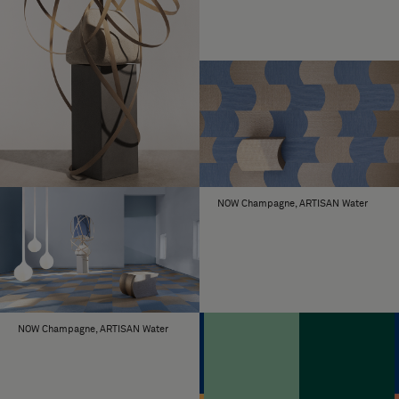
pysyvällä liimalla
Lataa Wave Pattern 2 (CAD, Kuvat, CAD)
Yksi laatikko pitkää kudetta sisältää
TILAAMINEN
Lataa Wave Pattern 3 (CAD, Kuvat, Kuvat)
4,90 neliömetriä lattiapinnoitetta, 20
laattaa.
Lataa Wave Pattern 4 (CAD, Kuvat, CAD)
Yksi laatikko lyhyttä kudetta sisältää
4,90 neliömetriä lattiapinnoitetta, 20
laattaa.
100 neliömetrin alueita tai sitä
ALUE
suurempia alueita koskien ota yhteyttä
Boloniin tai paikalliseen jälleenmyyjään.
NOW Champagne, ARTISAN Water
Bolon Studion kolmentoista muodon
LOPUTTOMAT
kokonaisuus sisältyy muutamaa
MAHDOLLISUUDET
poikkeusta lukuun ottamatta lähes
kaikkiin Bolonin mallistoihin:
Yhteistyömallistot Bolon by Patricia
Urquiola, Bolon by Jean Nouvel,
alkuperäinen Graphic-mallisto sekä
NOW Champagne, ARTISAN Water
Truly #1.