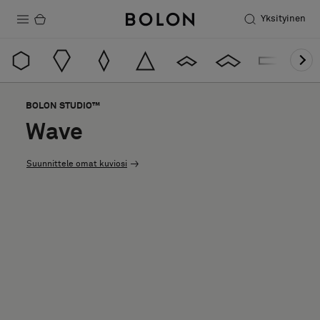
Yksityinen
Tuotteet
Projektit
BOLON STUDIO™
Kestävä kehitys
Wave
Asennus
Suunnittele omat kuviosi
Puhdistus
Yhteistyötä suunnittelijoiden kanssa
Stories
FAQ