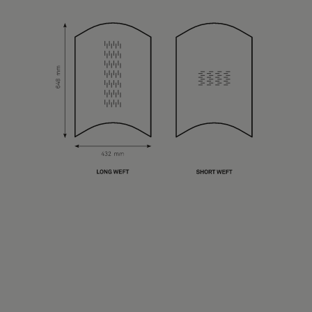
Tietoa meistä
Yhteystiedot
Pattern Tile Tool
Valitse maa