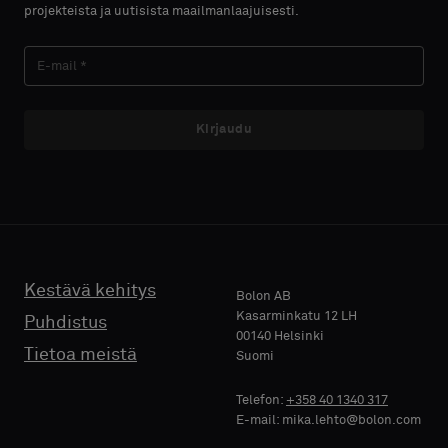
projekteista ja uutisista maailmanlaajuisesti.
Kirjaudu
Kestävä kehitys
Bolon AB
Kasarminkatu 12 LH
Puhdistus
00140 Helsinki
Tietoa meistä
Suomi
Telefon:
+358 40 1340 317
E-mail: mika.lehto@bolon.com