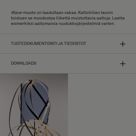
Wave-
muoto on laadultaan vakaa. Kattotiilien tavoin
toistuen se muodostaa liikettä muistuttavia aaltoja. Laatta
esimerkiksi aaltomaisia ruudukkojärjestelmiä varten.
TUOTEDOKUMENTOINTI JA TIEDOSTOT
DOWNLOADS
Bolon Studio on valikoitujen muotojen konsepti erittäin
yksilöidyille lattiapinnoille. Mahdollisuuksien määrä on
rajaton tehdessäsi valintoja 13 eri laatan
valikoimastamme ja yhdistäessäsi muodon suurimpaan
osaan kokoelmaamme.
Asennusopas
Designisi näyttää aivan erilaiselta riippuen tekstuuri- ja
Korkearesoluutiokuvat (.zip)
värivalinnoista sekä kuteen suunnasta ja valon
heijastumisesta. Saat lisää
tuotetietoja selaamalla
Lataa Wave
kutakin mallistoa.
Lataa Wave Pattern 1 (CAD, Kuvat, Kuvat)
Tehty rullamateriaalista ja kiinnitetään
MATERIAALI