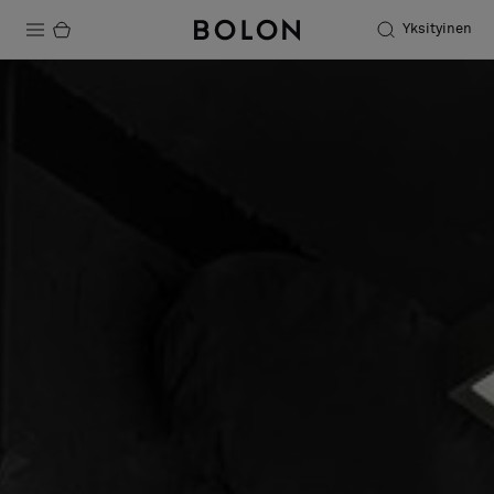
Yksityinen
Tuotteet
Projektit
Kestävä kehitys
Asennus
Puhdistus
Yhteistyötä suunnittelijoiden kanssa
Stories
FAQ