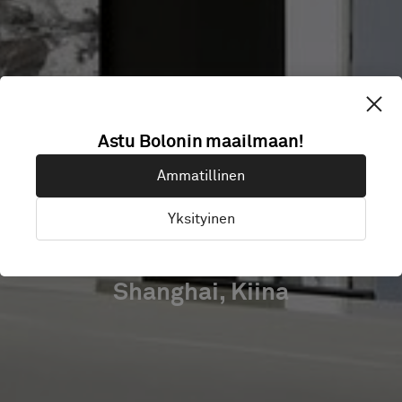
ADIDAS
Astu Bolonin maailmaan!
SHANGHAI
Ammatillinen
HEADQUARTER
Yksityinen
Shanghai, Kiina