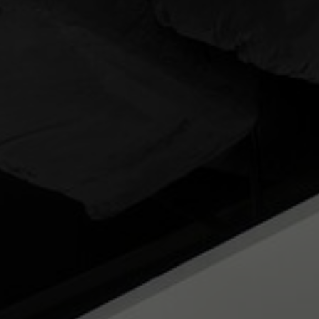
Tietoa meistä
Yhteystiedot
Pattern Tile Tool
Valitse maa