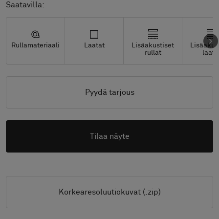
Saatavilla:
Rullamateriaali
Laatat
Lisäakustiset
Lisäakus
rullat
laata
Pyydä tarjous
Tilaa näyte
Korkearesoluutiokuvat (.zip)