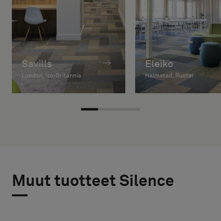
Savills
Eleiko
London, Iso-Britannia
Halmstad, Ruotsi
Muut tuotteet Silence