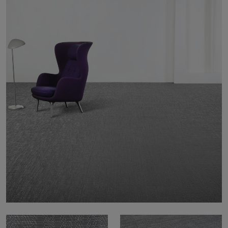
Tietoa meistä
Yhteystiedot
Pattern Tile Tool
Valitse maa