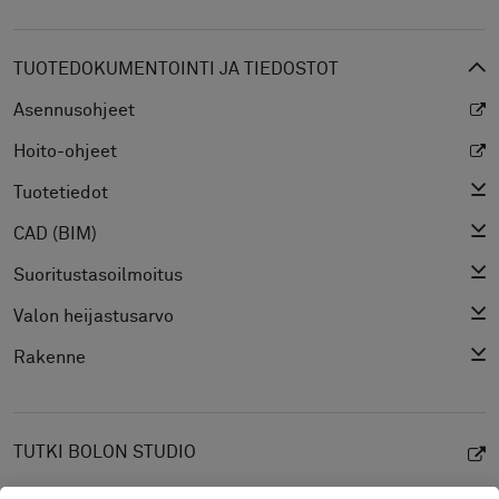
TUOTEDOKUMENTOINTI JA TIEDOSTOT
Asennusohjeet
Hoito-ohjeet
Tuotetiedot
CAD (BIM)
Suoritustasoilmoitus
Valon heijastusarvo
Rakenne
TUTKI BOLON STUDIO