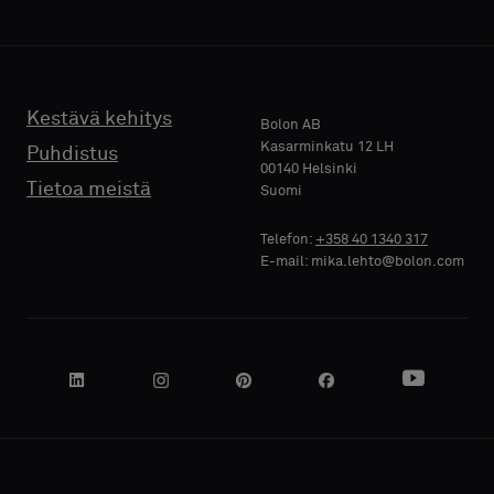
PUHELIN
PUHELIN
Akustinen
Akustinen
Kestävä kehitys
Bolon AB
Kasarminkatu 12 LH
Puhdistus
00140 Helsinki
YRITYKSEN
YRITYKSEN
Tietoa meistä
Suomi
NIMI
NIMI
Telefon:
+358 40 1340 317
E-mail: mika.lehto@bolon.com
OMA
OMA
TOIMENKUVA
TOIMENKUVA