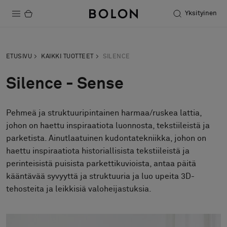
Yksityinen
Tuotteet
ETUSIVU
KAIKKI TUOTTEET
SILENCE
Projektit
Silence - Sense
Kestävä kehitys
Pehmeä ja struktuuripintainen harmaa/ruskea lattia,
Asennus
johon on haettu inspiraatiota luonnosta, tekstiileistä ja
Puhdistus
parketista. Ainutlaatuinen kudontatekniikka, johon on
haettu inspiraatiota historiallisista tekstiileistä ja
perinteisistä puisista parkettikuvioista, antaa päitä
kääntävää syvyyttä ja struktuuria ja luo upeita 3D-
Yhteistyötä suunnittelijoiden kanssa
tehosteita ja leikkisiä valoheijastuksia.
Stories
FAQ