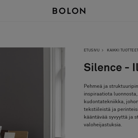
ETUSIVU
KAIKKI TUOTTEE
Silence - 
Pehmeä ja struktuuripin
inspiraatiota luonnosta, 
kudontatekniikka, johon 
tekstiileistä ja perintei
kääntävää syvyyttä ja st
valoheijastuksia.