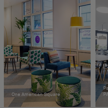
Pa
One American Square
P