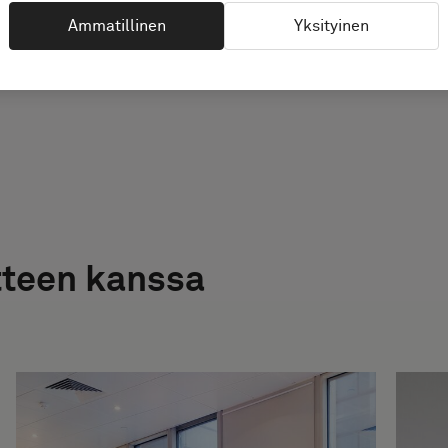
Ammatillinen
Yksityinen
tteen kanssa