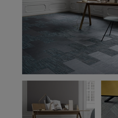
FAQ
Tietoa meistä
Yhteystiedot
Pattern Tile Tool
Valitse maa