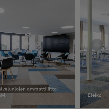
lvelualojen ammattiliitto
AM
Eleiko