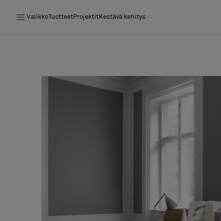
Valikko
Tuotteet
Projektit
Kestävä kehitys
Tuotteet
Projektit
Kestävä kehitys
Asennus
Puhdistus
Yhteistyötä suunnittelijoiden kanssa
Stories