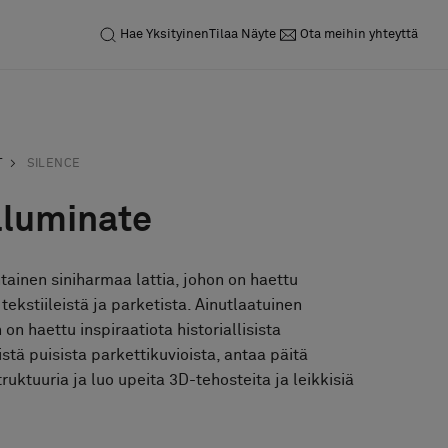
Hae
Yksityinen
Tilaa Näyte
Ota meihin yhteyttä
T
SILENCE
Illuminate
tainen siniharmaa lattia, johon on haettu
tekstiileistä ja parketista. Ainutlaatuinen
on haettu inspiraatiota historiallisista
sistä puisista parkettikuvioista, antaa päitä
ruktuuria ja luo upeita 3D-tehosteita ja leikkisiä