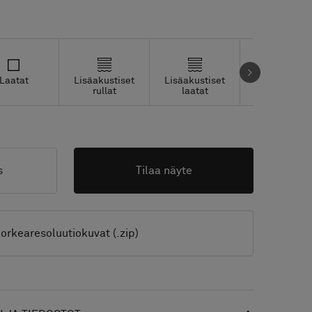
Laatat
Lisäakustiset
Lisäakustiset
Studio Tiles
rullat
laatat
s
Tilaa näyte
orkearesoluutiokuvat (.zip)