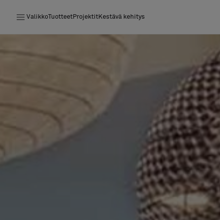
Valikko
Tuotteet
Projektit
Kestävä kehitys
Tuotteet
Projektit
Kestävä kehitys
Asennus
Puhdistus
Yhteistyötä suunnittelijoiden kanssa
Stories