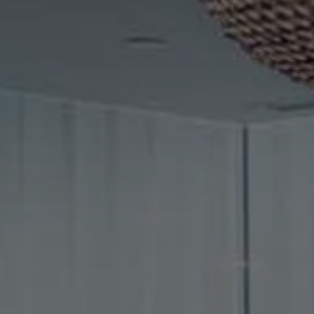
FAQ
Tietoa meistä
Yhteystiedot
Pattern Tile Tool
Valitse maa