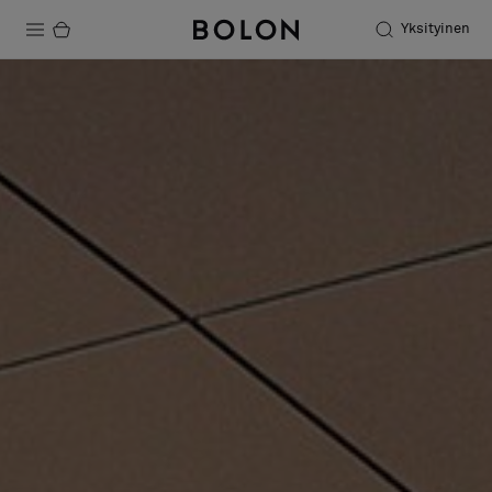
Yksityinen
Tuotteet
Projektit
Kestävä kehitys
Asennus
Puhdistus
Yhteistyötä suunnittelijoiden kanssa
Stories
FAQ