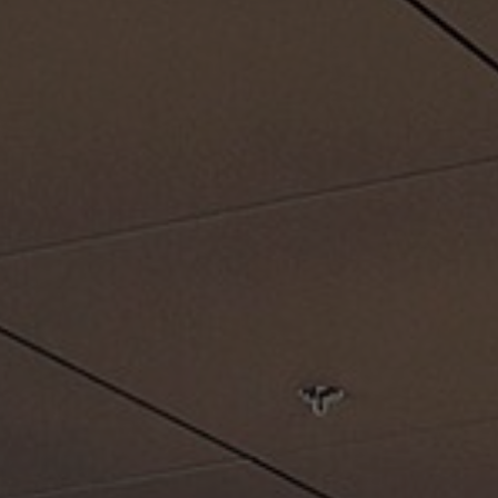
Tietoa meistä
Yhteystiedot
Pattern Tile Tool
Valitse maa