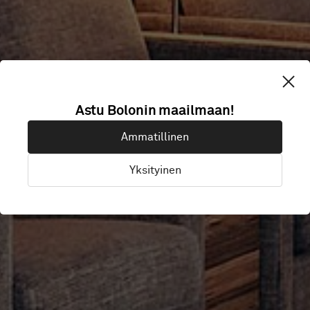
ICELANDAIR
Astu Bolonin maailmaan!
Ammatillinen
LOUNGE
Yksityinen
Keflavik, Islanti