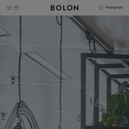
Yksityinen
Tuotteet
Projektit
Kestävä kehitys
Asennus
Puhdistus
Yhteistyötä suunnittelijoiden kanssa
Stories
FAQ