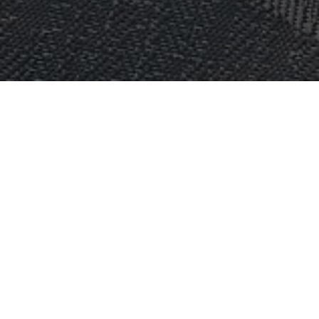
KOHDE:
HERE TECHNOLOGIES HUB
SIJAINTI:
EINDHOVEN, ALANKOMAAT
KOKO:
200 M2
ARKKITEHTI:
M+R INTERIOR ARCHITECTURE