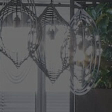
Tietoa meistä
Yhteystiedot
Pattern Tile Tool
Valitse maa