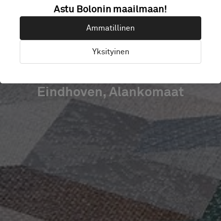
Astu Bolonin maailmaan!
TECHNOLOGIES
Ammatillinen
HUB
Yksityinen
Eindhoven, Alankomaat