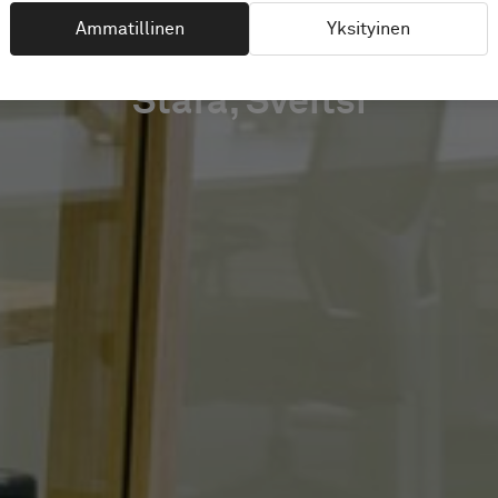
Ammatillinen
Yksityinen
Stäfa, Sveitsi