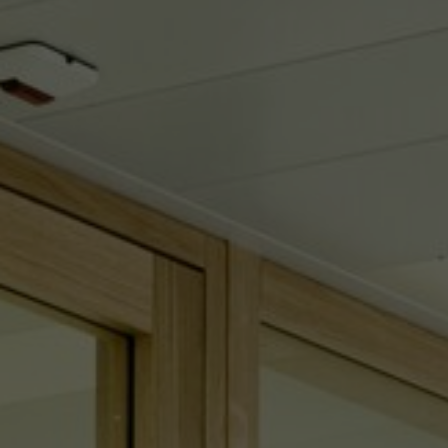
FAQ
Tietoa meistä
Yhteystiedot
Pattern Tile Tool
Valitse maa