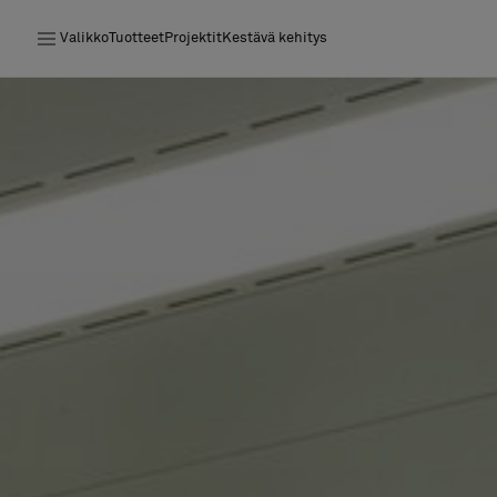
Valikko
Tuotteet
Projektit
Kestävä kehitys
Tuotteet
Projektit
Kestävä kehitys
Asennus
Puhdistus
Yhteistyötä suunnittelijoiden kanssa
Stories