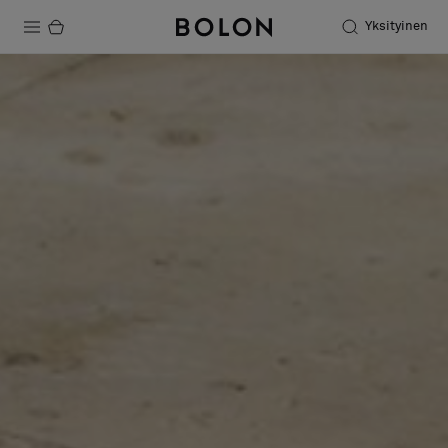
Yksityinen
Tuotteet
Projektit
Kestävä kehitys
Asennus
Puhdistus
Yhteistyötä suunnittelijoiden kanssa
Stories
FAQ