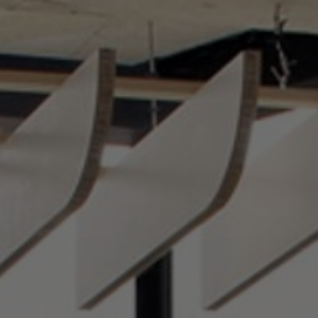
Tietoa meistä
Yhteystiedot
Pattern Tile Tool
Valitse maa