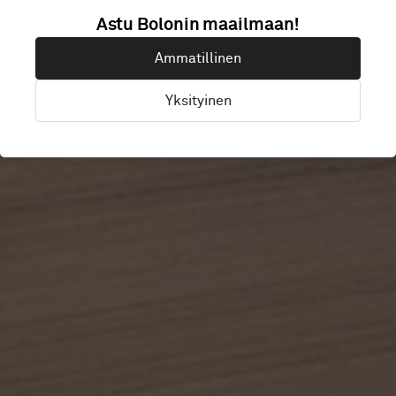
COMMONWEAL
Astu Bolonin maailmaan!
Ammatillinen
GOVERNMENT
Yksityinen
Canberra, Australia