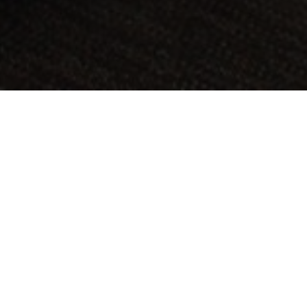
KOHDE:
COMMONWEALTH GOVERNMENT
SIJAINTI:
CANBERRA, AUSTRALIA
KOKO:
1300 M2
ARKKITEHTI:
WOODHEAD INTERNATIONAL –