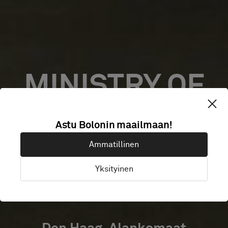
MINISTRY OF
ENVIRONMENT
Astu Bolonin maailmaan!
Ammatillinen
&
Yksityinen
INFRASTRUCTU