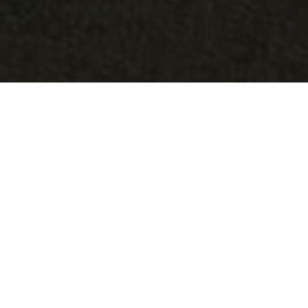
KOHDE:
MINISTRY OF ENVIRONMENT &
INFRASTRUCTURE
SIJAINTI:
DEN HAAG, ALANKOMAAT
KOKO:
550 M2
ARKKITEHTI:
OP TEN NOORT BLIJDENSTEIN