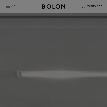
Yksityinen
Tuotteet
Projektit
Kestävä kehitys
Asennus
Puhdistus
Yhteistyötä suunnittelijoiden kanssa
Stories
FAQ