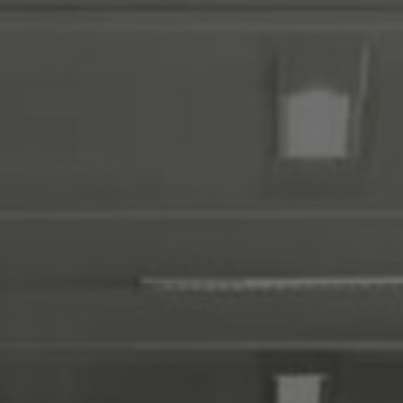
Tietoa meistä
Yhteystiedot
Pattern Tile Tool
Valitse maa