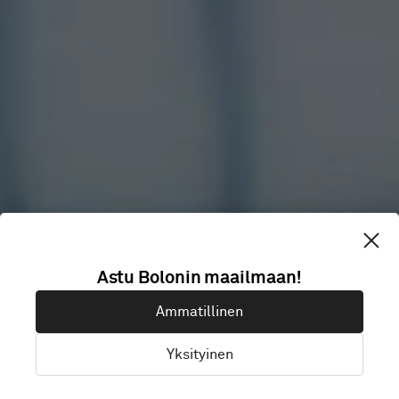
ARROW
Astu Bolonin maailmaan!
Ammatillinen
ENERGY
Yksityinen
Brisbane, Australia