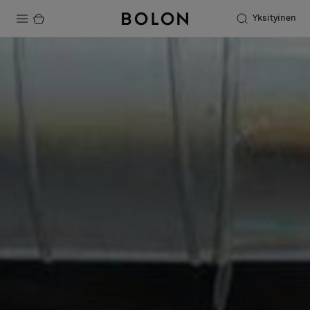
Yksityinen
Tuotteet
Projektit
Kestävä kehitys
Asennus
Puhdistus
Yhteistyötä suunnittelijoiden kanssa
Stories
FAQ