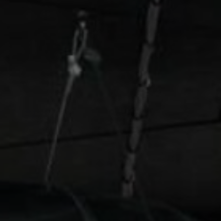
Tietoa meistä
Yhteystiedot
Pattern Tile Tool
Valitse maa