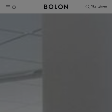
Yksityinen
Tuotteet
Projektit
Kestävä kehitys
Asennus
Puhdistus
Yhteistyötä suunnittelijoiden kanssa
Stories
FAQ