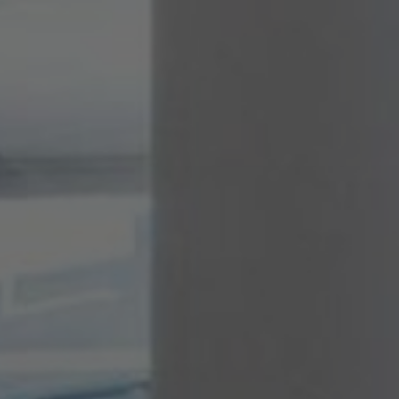
Tietoa meistä
Yhteystiedot
Pattern Tile Tool
Valitse maa