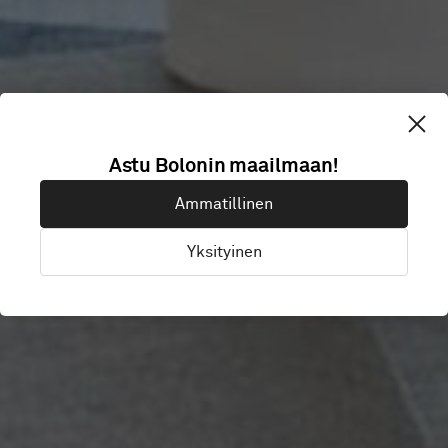
Astu Bolonin maailmaan!
VASAKRONAN
Ammatillinen
Yksityinen
Stockholm, Ruotsi