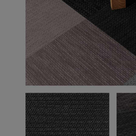
FAQ
Tietoa meistä
Yhteystiedot
Pattern Tile Tool
Valitse maa