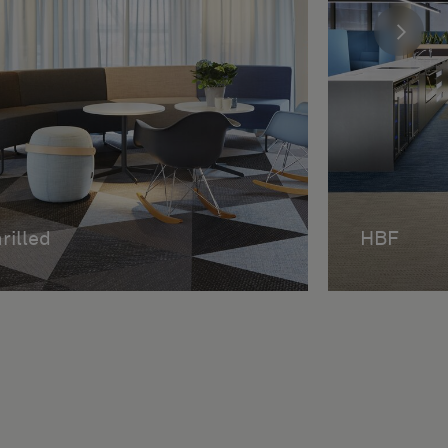
rilled
HBF