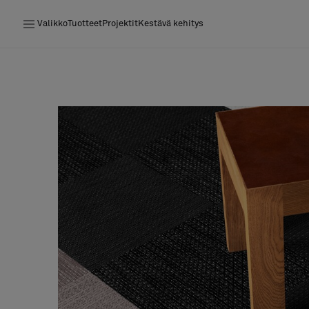
Valikko
Tuotteet
Projektit
Kestävä kehitys
Tuotteet
Projektit
Kestävä kehitys
Asennus
Puhdistus
Yhteistyötä suunnittelijoiden kanssa
Stories