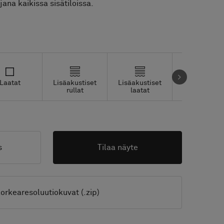
ana kaikissa sisätiloissa.
Laatat
Lisäakustiset
Lisäakustiset
Studio Tiles
rullat
laatat
s
Tilaa näyte
orkearesoluutiokuvat (.zip)