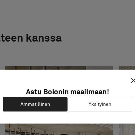
tteen kanssa
Astu Bolonin maailmaan!
Ammatillinen
Yksityinen