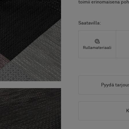
toimii erinomaisena pohj
Saatavilla:
Rullamateriaali
Pyydä tarjou
K