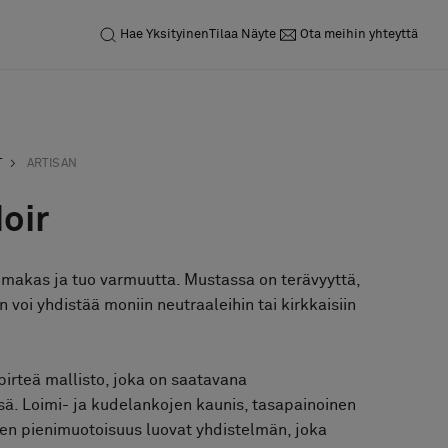
Hae
Yksityinen
Tilaa Näyte
Ota meihin yhteyttä
T
ARTISAN
Noir
imakas ja tuo varmuutta. Mustassa on terävyyttä,
n voi yhdistää moniin neutraaleihin tai kirkkaisiin
pirteä mallisto, joka on saatavana
sä. Loimi- ja kudelankojen kaunis, tasapainoinen
en pienimuotoisuus luovat yhdistelmän, joka