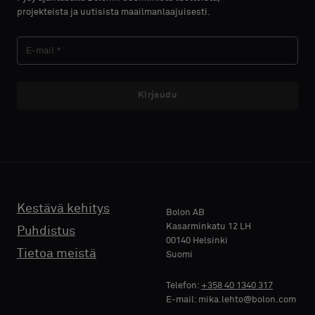
näytteen
näytteen
projekteista ja uutisista maailmanlaajuisesti.
akustisella
akustisella
SUKUNIMI
SUKUNIMI
taustalla
taustalla
vai
vai
vakionäytteen
vakionäytteen
Kirjaudu
E-MAIL
E-MAIL
Vakio
Vakio
PUHELIN
PUHELIN
Akustinen
Akustinen
Kestävä kehitys
Bolon AB
Kasarminkatu 12 LH
Puhdistus
00140 Helsinki
YRITYKSEN
YRITYKSEN
Tietoa meistä
Suomi
NIMI
NIMI
Telefon:
+358 40 1340 317
E-mail: mika.lehto@bolon.com