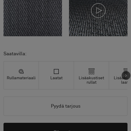
Saatavilla:
Rullamateriaali
Laatat
Lisäakustiset
Lisäakus
rullat
laata
Pyydä tarjous