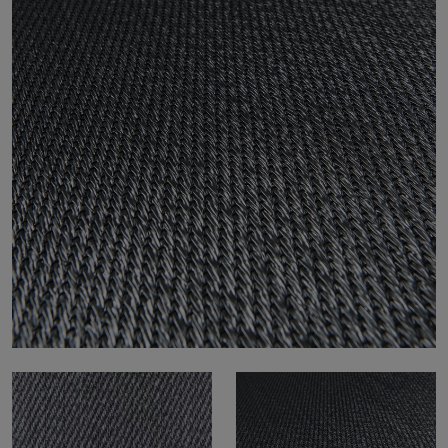
Tietoa meistä
Yhteystiedot
Pattern Tile Tool
Valitse maa