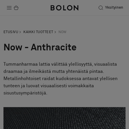
Yksityinen
Tuotteet
ETUSIVU
KAIKKI TUOTTEET
NOW
Projektit
Now - Anthracite
Kestävä kehitys
Tummanharmaa lattia välittää ylellisyyttä, visuaalista
Asennus
draamaa ja ilmeikästä mutta yhtenäistä pintaa.
Puhdistus
Metallinhohtoiset raidat kudoksessa antavat ylellisen
tunteen ja luovat visuaalisesti voimakkaita
sisustusympäristöjä.
Yhteistyötä suunnittelijoiden kanssa
Stories
FAQ