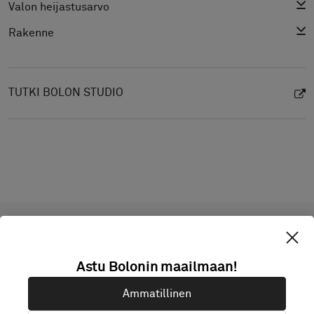
Valon heijastusarvo
Rakenne
TUTKI BOLON STUDIO
Projekteja tämän tuotteen
Astu Bolonin maailmaan!
kanssa
Ammatillinen