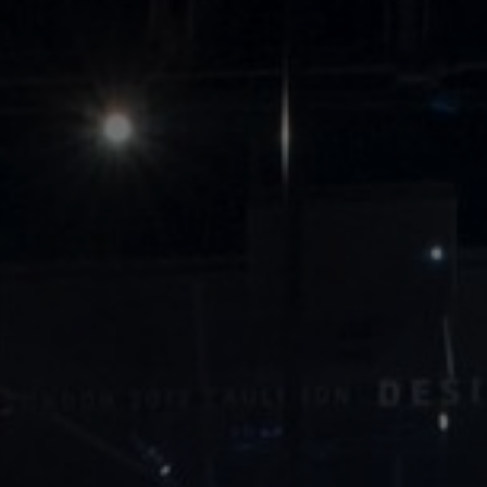
Tietoa meistä
Yhteystiedot
Pattern Tile Tool
Valitse maa