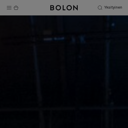
Yksityinen
Tuotteet
Projektit
Kestävä kehitys
Asennus
Puhdistus
Yhteistyötä suunnittelijoiden kanssa
Stories
FAQ