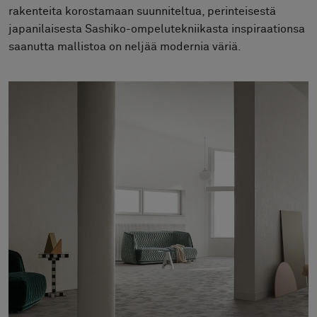
Tietoa meistä
rakenteita korostamaan suunniteltua, perinteisestä
Yhteystiedot
japanilaisesta Sashiko-ompelutekniikasta inspiraationsa
Pattern Tile Tool
saanutta mallistoa on neljää modernia väriä.
Valitse maa