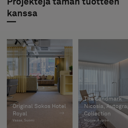
Projekteja tämän tuotteen
kanssa
The Landmark
Original Sokos Hotel
Nicosia, Autogr
Royal
Collection
Vaasa, Suomi
Nicosia, Kypros