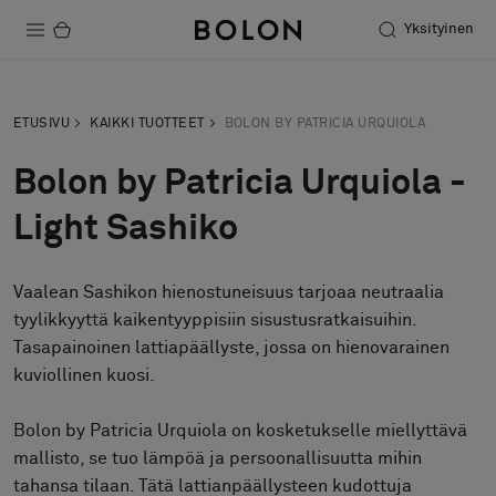
Yksityinen
Tuotteet
ETUSIVU
KAIKKI TUOTTEET
BOLON BY PATRICIA URQUIOLA
Projektit
Bolon by Patricia Urquiola -
Kestävä kehitys
Light Sashiko
Asennus
Vaalean Sashikon hienostuneisuus tarjoaa neutraalia
Puhdistus
tyylikkyyttä kaikentyyppisiin sisustusratkaisuihin.
Tasapainoinen lattiapäällyste, jossa on hienovarainen
kuviollinen kuosi.
Yhteistyötä suunnittelijoiden kanssa
Stories
Bolon by Patricia Urquiola on kosketukselle miellyttävä
mallisto, se tuo lämpöä ja persoonallisuutta mihin
FAQ
tahansa tilaan. Tätä lattianpäällysteen kudottuja