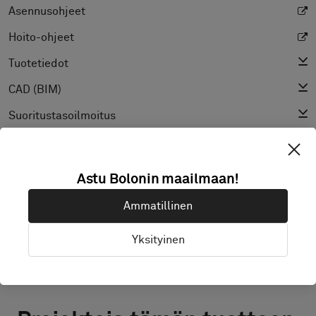
Asennusohjeet
Hoito-ohjeet
Tuotetiedot
CAD (BIM)
Suoritustasoilmoitus
Valon heijastusarvo
Rakenne
Astu Bolonin maailmaan!
Ammatillinen
Yksityinen