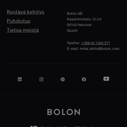
Akustinen
Akustinen
Kestävä kehitys
Bolon AB
Kasarminkatu 12 LH
Puhdistus
00140 Helsinki
YRITYKSEN
YRITYKSEN
Tietoa meistä
Suomi
NIMI
NIMI
Telefon:
+358 40 1340 317
E-mail: mika.lehto@bolon.com
OMA
OMA
TOIMENKUVA
TOIMENKUVA
KATUOSOITE
KATUOSOITE