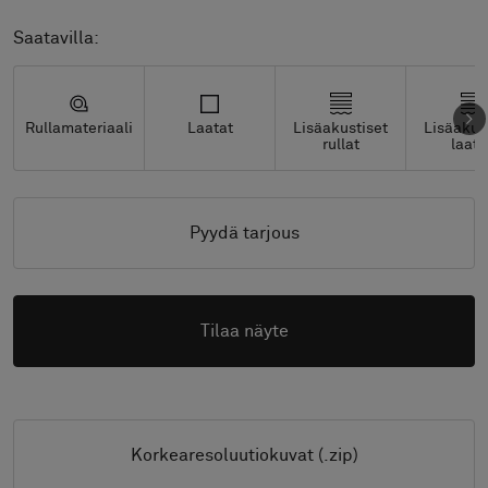
Saatavilla:
Rullamateriaali
Laatat
Lisäakustiset
Lisäakus
rullat
laata
Pyydä tarjous
Tilaa näyte
Korkearesoluutiokuvat (.zip)