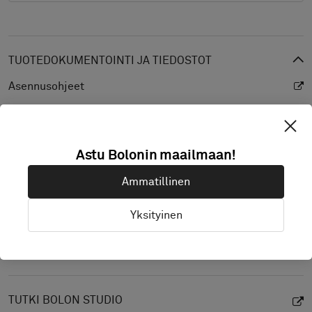
TUOTEDOKUMENTOINTI JA TIEDOSTOT
Asennusohjeet
Hoito-ohjeet
Tuotetiedot
Astu Bolonin maailmaan!
CAD (BIM)
Ammatillinen
Suoritustasoilmoitus
Valon heijastusarvo
Yksityinen
Rakenne
TUTKI BOLON STUDIO