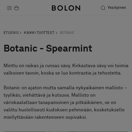
Yksityinen
Tuotteet
ETUSIVU
KAIKKI TUOTTEET
BOTANIC
Projektit
Botanic - Spearmint
Kestävä kehitys
Minttu on raikas ja runsas sävy. Kirkastava sävy voi toimia
Asennus
valkoisen tavoin, koska se luo kontrastia ja tehostetta.
Puhdistus
Botanic on ajaton mutta samalla nykyaikainen mallisto –
tyylikäs, viehättävä ja kutsuva. Mallisto on
väriskaalaltaan tasapainoinen ja pitkäikäinen, se on
Yhteistyötä suunnittelijoiden kanssa
valittu huolellisesti kudoksen pehmeään, kosketukselle
Stories
miellyttävään rakenteeseen sopivaksi.
FAQ