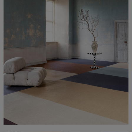
Tietoa meistä
Yhteystiedot
Pattern Tile Tool
Valitse maa