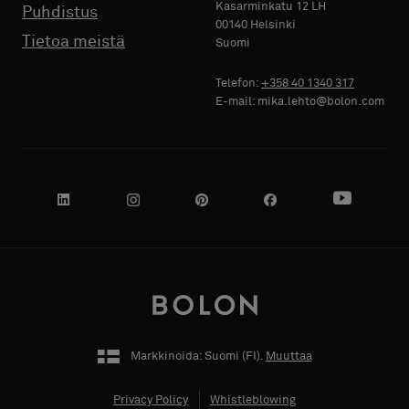
Kasarminkatu 12 LH
Puhdistus
00140 Helsinki
YRITYKSEN
YRITYKSEN
Tietoa meistä
Suomi
NIMI
NIMI
Telefon:
+358 40 1340 317
E-mail: mika.lehto@bolon.com
OMA
OMA
TOIMENKUVA
TOIMENKUVA
KATUOSOITE
KATUOSOITE
Markkinoida: Suomi (
FI
).
Muuttaa
Privacy Policy
Whistleblowing