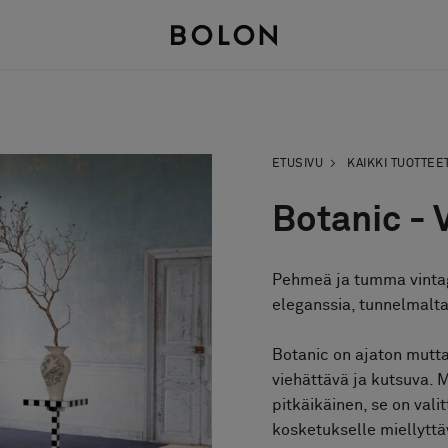
ETUSIVU
KAIKKI TUOTTEE
Botanic - 
Pehmeä ja tumma vintag
eleganssia, tunnelmalta
Botanic on ajaton mutta
viehättävä ja kutsuva. M
pitkäikäinen, se on val
kosketukselle miellytt