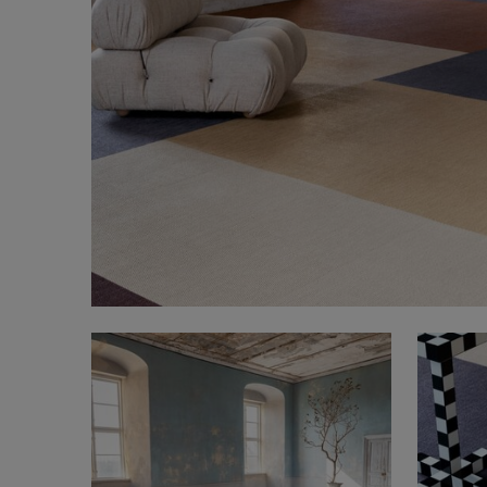
FAQ
Tietoa meistä
Yhteystiedot
Pattern Tile Tool
Valitse maa