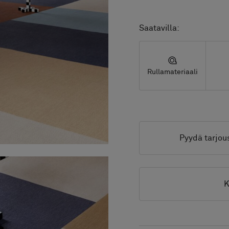
Saatavilla:
Rullamateriaali
Pyydä tarjou
K