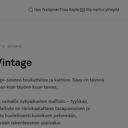
Hae
Yksityinen
Tilaa Näyte
Ota meihin yhteyttä
T
BOTANIC
Vintage
e-sininen houkuttelee ja kiehtoo. Sävy on täynnä
an kuin täyden kuun taivas.
 samalla nykyaikainen mallisto – tyylikäs,
allisto on väriskaalaltaan tasapainoinen ja
ittu huolellisesti kudoksen pehmeään,
ävään rakenteeseen sopivaksi.