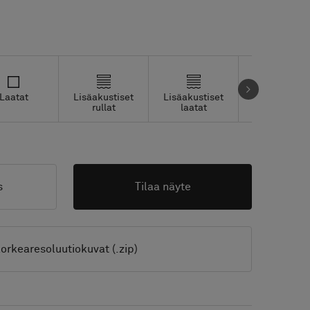
Laatat
Lisäakustiset
Lisäakustiset
Studio Tiles
rullat
laatat
s
Tilaa näyte
orkearesoluutiokuvat (.zip)