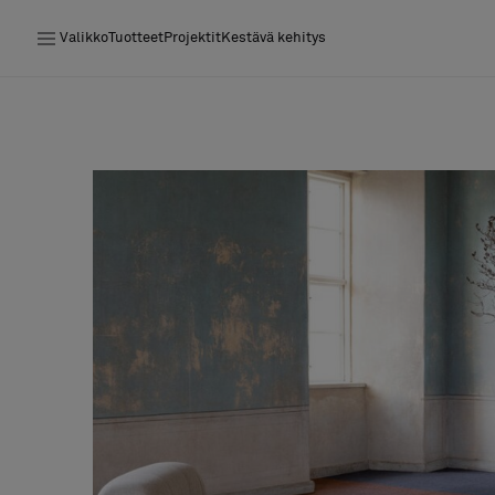
Valikko
Tuotteet
Projektit
Kestävä kehitys
Tuotteet
Projektit
Kestävä kehitys
Asennus
Puhdistus
Yhteistyötä suunnittelijoiden kanssa
Stories