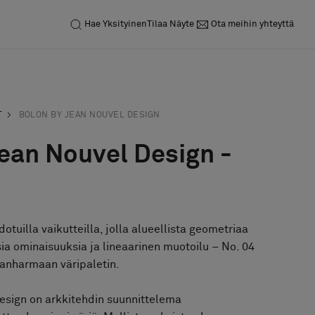
Hae
Yksityinen
Tilaa Näyte
Ota meihin yhteyttä
T
BOLON BY JEAN NOUVEL DESIGN
ean Nouvel Design -
dotuilla vaikutteilla, jolla alueellista geometriaa
sia ominaisuuksia ja lineaarinen muotoilu – No. 04
leanharmaan väripaletin.
esign on arkkitehdin suunnittelema