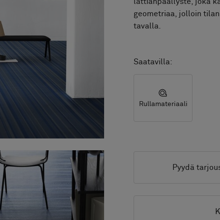
lattianpäällyste, joka k
geometriaa, jolloin til
tavalla.
Saatavilla:
Rullamateriaali
Pyydä tarjou
K