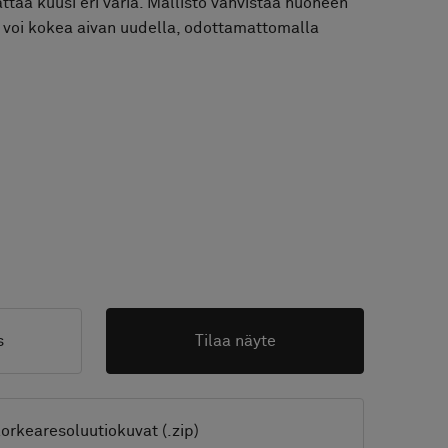
attaa kuusi eri väriä. Mallisto vahvistaa huoneen
an voi kokea aivan uudella, odottamattomalla
s
Tilaa näyte
orkearesoluutiokuvat (.zip)