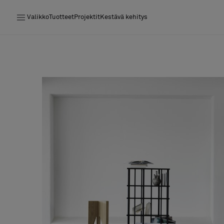
Valikko
Tuotteet
Projektit
Kestävä kehitys
Tuotteet
Projektit
Kestävä kehitys
Asennus
Puhdistus
Yhteistyötä suunnittelijoiden kanssa
Stories