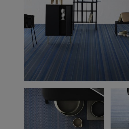
FAQ
Tietoa meistä
Yhteystiedot
Pattern Tile Tool
Valitse maa