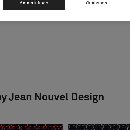
Ammatillinen
Yksityinen
by Jean Nouvel Design