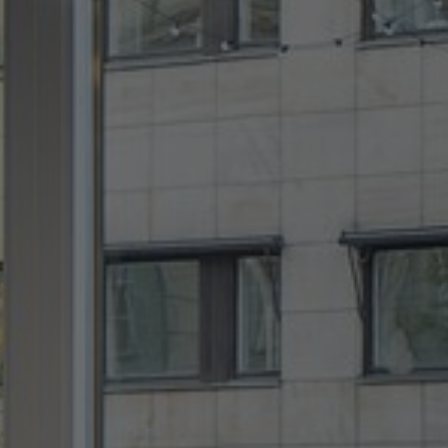
Tietoa meistä
Yhteystiedot
Pattern Tile Tool
Valitse maa