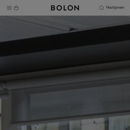
Yksityinen
Tuotteet
Projektit
Kestävä kehitys
Asennus
Puhdistus
Yhteistyötä suunnittelijoiden kanssa
Stories
FAQ