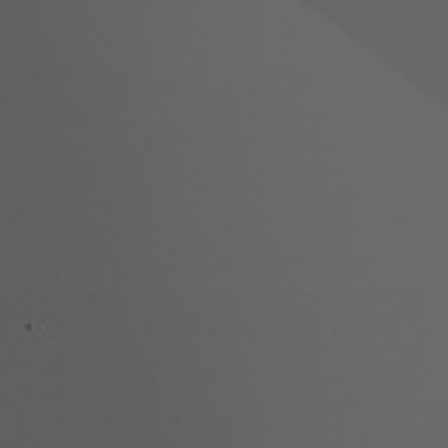
Tietoa meistä
Yhteystiedot
Pattern Tile Tool
Valitse maa