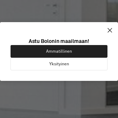
Astu Bolonin maailmaan!
COOLSTUFF
Ammatillinen
Yksityinen
Malmö, Ruotsi