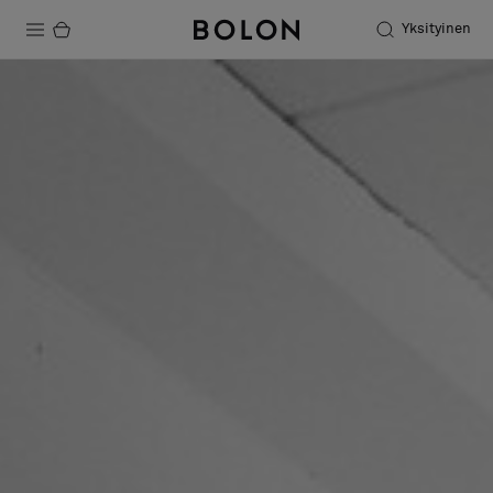
Yksityinen
Tuotteet
Projektit
Kestävä kehitys
Asennus
Puhdistus
Yhteistyötä suunnittelijoiden kanssa
Stories
FAQ